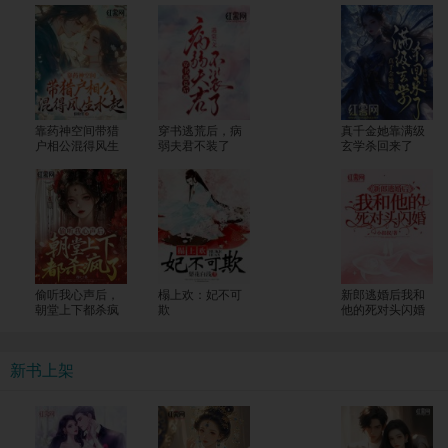
靠药神空间带猎
穿书逃荒后，病
真千金她靠满级
户相公混得风生
弱夫君不装了
玄学杀回来了
水起
偷听我心声后，
榻上欢：妃不可
新郎逃婚后我和
朝堂上下都杀疯
欺
他的死对头闪婚
了
了
新书上架