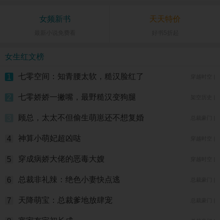
女频新书
天天特价
最新小说免费看
好书5折起
女生红文榜
七零空间：知青腰太软，糙汉脸红了
1
穿越时空 |
七零娇娇一撇嘴，最野糙汉变狗腿
2
架空历史 |
顾总，太太不但偷生萌崽还不想复婚
3
总裁豪门 |
神算小萌妃超凶哒
4
穿越时空 |
穿成病娇大佬的恶毒大嫂
5
穿越时空 |
总裁非礼辣：绝色小妻快点逃
6
总裁豪门 |
天降萌宝：总裁爹地放肆宠
7
总裁豪门 |