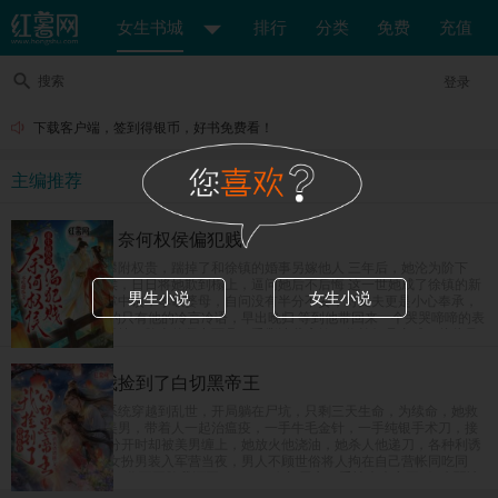
女生书城
排行
分类
免费
充值
搜索
登录
下载客户端，签到得银币，好书免费看！
主编推荐
重生演贤妻，奈何权侯偏犯贱
前世程容珈为了攀附权贵，踹掉了和徐镇的婚事另嫁他人 三年后，她沦为阶下
囚，他却成了权侯，日日将她欺到榻上，逼问她后不后悔 这一世她成了徐镇的新
男生小说
女生小说
婚妻子，替他执掌中馈，孝敬婆母，自问没有半分不妥，对丈夫更是小心奉承，
笑脸相对 但换来的只有他的冷言冷语，早出晚归 等到他带回来一个哭哭啼啼的表
妹，程容珈终于甩掉了脸上的贤妻面具，手撕渣爹庶妹，收拾极品亲戚，从此只
为自己而活 开上京最富的商铺，坐拥万亩茶山，皇后爱她手艺，朝臣为她请
封...... 被一脚踹开的徐镇：？？？ 说好的重生追夫呢？
穿越乱世，我捡到了白切黑帝王
林清清绑定救世系统穿越到乱世，开局躺在尸坑，只剩三天生命，为续命，她救
了个白切黑落魄美男，带着人一起治瘟疫，一手牛毛金针，一手纯银手术刀，接
断骨，解奇毒。 分开时却被美男缠上，她放火他浇油，她杀人他递刀，各种利诱
将她收入麾下。 女扮男装入军营当夜，男人不顾世俗将人拘在自己营帐同吃同
住。 林清清怒摔：“你不要脸我还要！” CP：白切黑心狠手辣未来帝王×假病弱冰
雪聪明救世神医 初遇时某人断腿，林清清徒手接骨，谁知他竟起了反应。 后来，