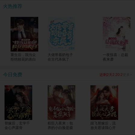
林清清做骨折微创手术。 某人想到从前情景，飞奔赶来一把将人捞起。 林清清手
火热推荐
持手术刀，生气地把人赶走：“今晚别进我帐门！” 入夜，对外凌厉狠辣的男人坐
在帐中搂着女人的腰轻哄：“我错了。”
重生后，我当众
大佬带着奶包子
一夜惊喜：总裁
拒绝校花的表白
在古代杀疯了
夜来袭
今日免费
还剩2天2:20:1
更多>
替嫁后，玄学千
权臣入夜来：包
踹飞替嫁后，流
金心声露骨
养的小白脸是摄
放夫君读我心开
政王
挂