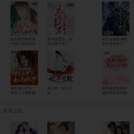
靠药神空间带猎
穿书逃荒后，病
真千金她靠满级
户相公混得风生
弱夫君不装了
玄学杀回来了
水起
偷听我心声后，
榻上欢：妃不可
新郎逃婚后我和
朝堂上下都杀疯
欺
他的死对头闪婚
了
了
新书上架