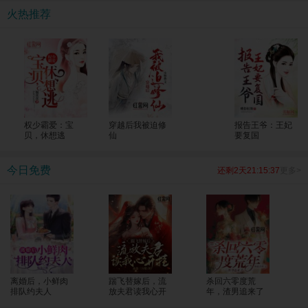
考生一个个上了清北！ 全国人民震惊，纷纷发来贺电，“苏老师，明年我能把孩子
火热推荐
转过来吗？大山的修路费我包了！”
权少霸爱：宝
穿越后我被迫修
报告王爷：王妃
贝，休想逃
仙
要复国
今日免费
还剩2天21:15:37
更多>
离婚后，小鲜肉
踹飞替嫁后，流
杀回六零度荒
排队约夫人
放夫君读我心开
年，渣男追来了
挂