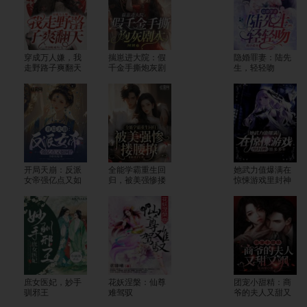
穿成万人嫌，我
揣崽进大院：假
隐婚罪妻：陆先
走野路子爽翻天
千金手撕炮灰剧
生，轻轻吻
本
开局天崩：反派
全能学霸重生回
她武力值爆满在
女帝强亿点又如
归，被美强惨搂
惊悚游戏里封神
何？
腰撩
庶女医妃，妙手
花妖涅槃：仙尊
团宠小甜精：商
驯邪王
难驾驭
爷的夫人又甜又
飒