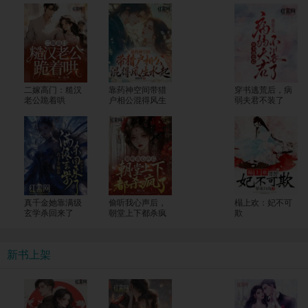
二嫁高门：糙汉
靠药神空间带猎
穿书逃荒后，病
老公跪着哄
户相公混得风生
弱夫君不装了
水起
真千金她靠满级
偷听我心声后，
榻上欢：妃不可
玄学杀回来了
朝堂上下都杀疯
欺
了
新书上架