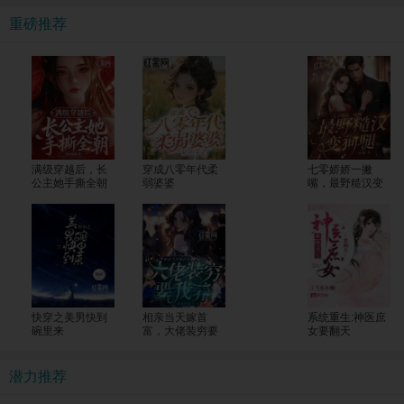
重磅推荐
满级穿越后，长
穿成八零年代柔
七零娇娇一撇
公主她手撕全朝
弱婆婆
嘴，最野糙汉变
狗腿
快穿之美男快到
相亲当天嫁首
系统重生:神医庶
碗里来
富，大佬装穷要
女要翻天
我养
潜力推荐