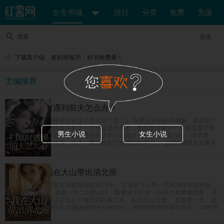
女生书城
排行
分类
免费
充值
搜索
登录
下载客户端，签到得银币，好书免费看！
主编推荐
给自己扫墓时遇到前夫怎么办？
【给自己上坟的时候遇到前夫了怎么办？急！】 庄梦上辈子死得凄惨，老天给了
她重开的机会，让她重生在了一个小姑娘的身上，她发誓这辈子一定要远离乔青
男生小说
女生小说
阳，奔向美好新生活，偏偏她重生的这个小姑娘什么都好，就是没钱、没本事、
没学历，她为了讨生活，兜了一圈又兜到了乔青阳的手上。 【我怀疑我太太重生
了怎么办？急！】 乔青阳是个坚定的唯物主义者，但是新来的这个小姑娘越看越
像是庄梦死后换的新马甲，难道是老天爷看他死了老婆这么可怜，又把他老婆送
回来了？
重生八零：我在大山带出清北班
女富豪苏茵茵一朝重生到建国后的第13年。 父亲是大山里一所民办学校的校长，
也是唯一的老师。 看着一穷二白的山区，看着孩子们那一张张天真懵懂的脸， 苏
茵茵在完成学业后决定放弃大城市的高薪工作，回到大山支教。 支教第一天，金
手指系统上线。 得到礼包能改善学生们的记忆，增强悟性的碧落思维香， 同时得
到了能强身健体的紫府转元诀，能让人吃了非常有营养的紫晶玉米， 眨眼间，民
办小学升级成民办中学，父女俩教出来的学生一个个进城拿竞赛名次，毕业班高