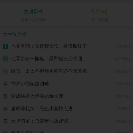
女频新书
天天特价
最新小说免费看
好书5折起
女生红文榜
七零空间：知青腰太软，糙汉脸红了
1
穿越时空 |
七零娇娇一撇嘴，最野糙汉变狗腿
2
架空历史 |
顾总，太太不但偷生萌崽还不想复婚
3
总裁豪门 |
神算小萌妃超凶哒
4
穿越时空 |
穿成病娇大佬的恶毒大嫂
5
穿越时空 |
总裁非礼辣：绝色小妻快点逃
6
总裁豪门 |
天降萌宝：总裁爹地放肆宠
7
总裁豪门 |