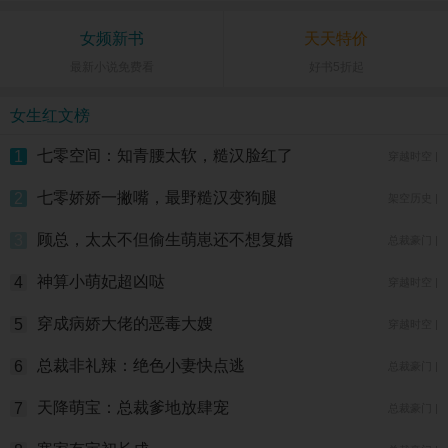
女频新书
天天特价
最新小说免费看
好书5折起
女生红文榜
七零空间：知青腰太软，糙汉脸红了
1
穿越时空 |
七零娇娇一撇嘴，最野糙汉变狗腿
2
架空历史 |
顾总，太太不但偷生萌崽还不想复婚
3
总裁豪门 |
神算小萌妃超凶哒
4
穿越时空 |
穿成病娇大佬的恶毒大嫂
5
穿越时空 |
总裁非礼辣：绝色小妻快点逃
6
总裁豪门 |
天降萌宝：总裁爹地放肆宠
7
总裁豪门 |