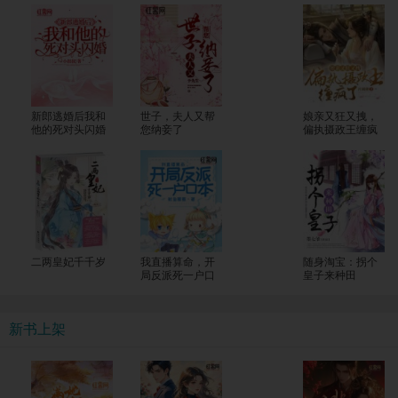
新郎逃婚后我和
世子，夫人又帮
娘亲又狂又拽，
他的死对头闪婚
您纳妾了
偏执摄政王缠疯
了
了
二两皇妃千千岁
我直播算命，开
随身淘宝：拐个
局反派死一户口
皇子来种田
本
新书上架