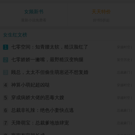
女频新书
天天特价
最新小说免费看
好书5折起
女生红文榜
七零空间：知青腰太软，糙汉脸红了
1
穿越时空 |
七零娇娇一撇嘴，最野糙汉变狗腿
2
架空历史 |
顾总，太太不但偷生萌崽还不想复婚
3
总裁豪门 |
神算小萌妃超凶哒
4
穿越时空 |
穿成病娇大佬的恶毒大嫂
5
穿越时空 |
总裁非礼辣：绝色小妻快点逃
6
总裁豪门 |
天降萌宝：总裁爹地放肆宠
7
总裁豪门 |