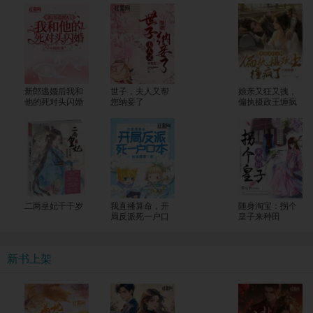
新郎逃婚后我和
世子，夫人又帮
娘亲又狂又拽，
他的死对头闪婚
您纳妾了
偏执摄政王缠疯
了
了
二两皇妃千千岁
我直播算命，开
随身淘宝：拐个
局反派死一户口
皇子来种田
本
新书上架