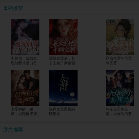
重磅推荐
离婚后，黎总发
满级穿越后，长
穿成八零年代柔
现前妻才是白月
公主她手撕全朝
弱婆婆
光
七零娇娇一撇
快穿之美男快到
相亲当天嫁首
嘴，最野糙汉变
碗里来
富，大佬装穷要
狗腿
我养
潜力推荐