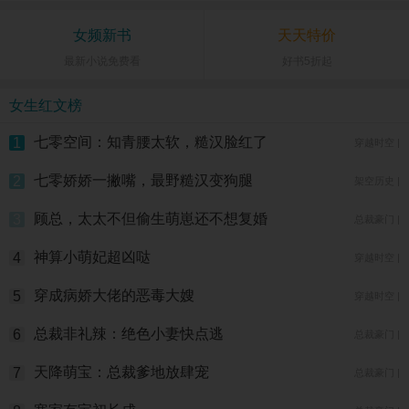
女频新书
天天特价
最新小说免费看
好书5折起
女生红文榜
七零空间：知青腰太软，糙汉脸红了
1
穿越时空 |
七零娇娇一撇嘴，最野糙汉变狗腿
2
架空历史 |
顾总，太太不但偷生萌崽还不想复婚
3
总裁豪门 |
神算小萌妃超凶哒
4
穿越时空 |
穿成病娇大佬的恶毒大嫂
5
穿越时空 |
总裁非礼辣：绝色小妻快点逃
6
总裁豪门 |
天降萌宝：总裁爹地放肆宠
7
总裁豪门 |