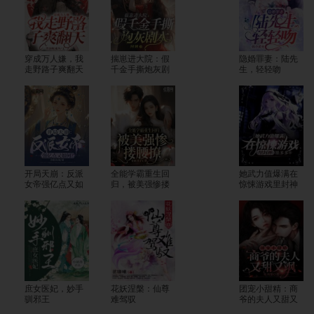
穿成万人嫌，我
揣崽进大院：假
隐婚罪妻：陆先
走野路子爽翻天
千金手撕炮灰剧
生，轻轻吻
本
开局天崩：反派
全能学霸重生回
她武力值爆满在
女帝强亿点又如
归，被美强惨搂
惊悚游戏里封神
何？
腰撩
庶女医妃，妙手
花妖涅槃：仙尊
团宠小甜精：商
驯邪王
难驾驭
爷的夫人又甜又
飒