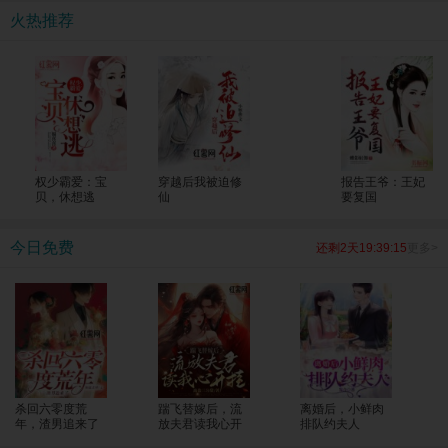
考生一个个上了清北！ 全国人民震惊，纷纷发来贺电，“苏老师，明年我能把孩子
火热推荐
转过来吗？大山的修路费我包了！”
权少霸爱：宝
穿越后我被迫修
报告王爷：王妃
贝，休想逃
仙
要复国
今日免费
还剩2天19:39:15
更多>
杀回六零度荒
踹飞替嫁后，流
离婚后，小鲜肉
年，渣男追来了
放夫君读我心开
排队约夫人
挂