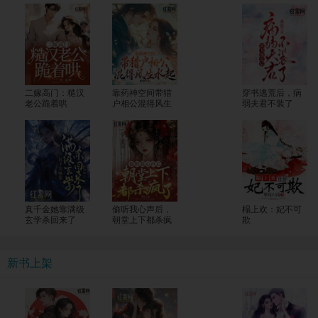
二嫁高门：糙汉
靠药神空间带猎
穿书逃荒后，病
老公跪着哄
户相公混得风生
弱夫君不装了
水起
真千金她靠满级
偷听我心声后，
榻上欢：妃不可
玄学杀回来了
朝堂上下都杀疯
欺
了
新书上架