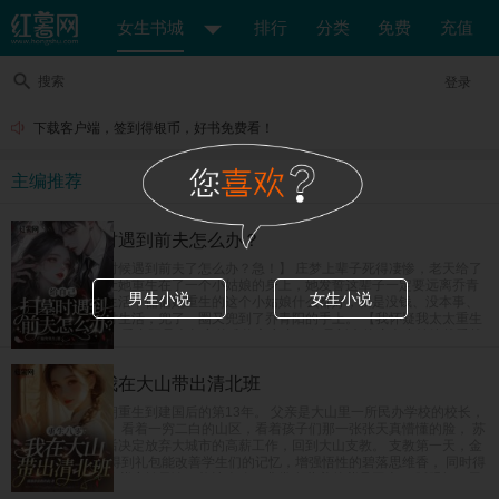
女生书城
排行
分类
免费
充值
搜索
登录
下载客户端，签到得银币，好书免费看！
主编推荐
给自己扫墓时遇到前夫怎么办？
【给自己上坟的时候遇到前夫了怎么办？急！】 庄梦上辈子死得凄惨，老天给了
她重开的机会，让她重生在了一个小姑娘的身上，她发誓这辈子一定要远离乔青
男生小说
女生小说
阳，奔向美好新生活，偏偏她重生的这个小姑娘什么都好，就是没钱、没本事、
没学历，她为了讨生活，兜了一圈又兜到了乔青阳的手上。 【我怀疑我太太重生
了怎么办？急！】 乔青阳是个坚定的唯物主义者，但是新来的这个小姑娘越看越
像是庄梦死后换的新马甲，难道是老天爷看他死了老婆这么可怜，又把他老婆送
回来了？
重生八零：我在大山带出清北班
女富豪苏茵茵一朝重生到建国后的第13年。 父亲是大山里一所民办学校的校长，
也是唯一的老师。 看着一穷二白的山区，看着孩子们那一张张天真懵懂的脸， 苏
茵茵在完成学业后决定放弃大城市的高薪工作，回到大山支教。 支教第一天，金
手指系统上线。 得到礼包能改善学生们的记忆，增强悟性的碧落思维香， 同时得
到了能强身健体的紫府转元诀，能让人吃了非常有营养的紫晶玉米， 眨眼间，民
办小学升级成民办中学，父女俩教出来的学生一个个进城拿竞赛名次，毕业班高