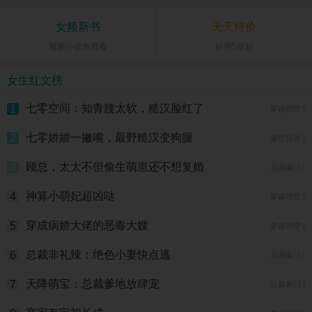
女频新书
天天特价
最新小说免费看
好书5折起
女生红文榜
七零空间：知青腰太软，糙汉脸红了
1
穿越时空 |
七零娇娇一撇嘴，最野糙汉变狗腿
2
架空历史 |
顾总，太太不但偷生萌崽还不想复婚
3
总裁豪门 |
神算小萌妃超凶哒
4
穿越时空 |
穿成病娇大佬的恶毒大嫂
5
穿越时空 |
总裁非礼辣：绝色小妻快点逃
6
总裁豪门 |
天降萌宝：总裁爹地放肆宠
7
总裁豪门 |