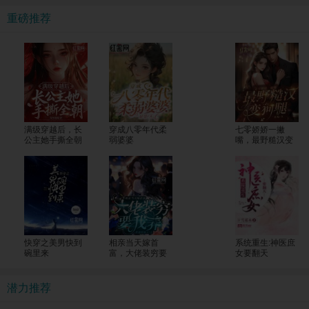
重磅推荐
满级穿越后，长
穿成八零年代柔
七零娇娇一撇
公主她手撕全朝
弱婆婆
嘴，最野糙汉变
狗腿
快穿之美男快到
相亲当天嫁首
系统重生:神医庶
碗里来
富，大佬装穷要
女要翻天
我养
潜力推荐