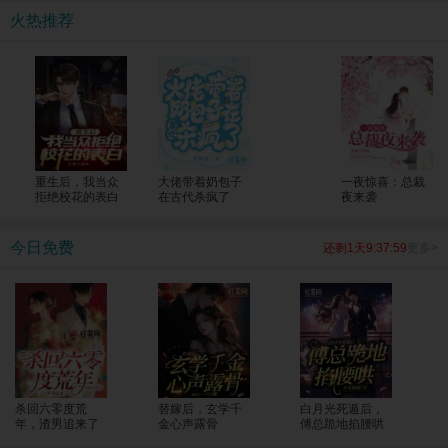
林清清做骨折微创手术。 某人想到从前情景，飞奔赶来一把将人捞起。 林清清手
火热推荐
持手术刀，生气地把人赶走：“今晚别进我帐门！” 入夜，对外凌厉狠辣的男人坐
在帐中搂着女人的腰轻哄：“我错了。”
重生后，我当众
大佬带着奶包子
一夜惊喜：总裁
拒绝校花的表白
在古代杀疯了
夜来袭
今日免费
还剩1天9:37:58
更多>
杀回六零度荒
替嫁后，玄学千
白月光死遁后，
年，渣男追来了
金心声露骨
傅总跪地掐腰哄