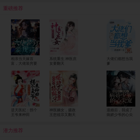
重磅推荐
相亲当天嫁首
系统重生:神医庶
大佬们都想当我
富，大佬装穷要
女要翻天
爹
我养
逆天医妃：拐个
神医嫡女，摄政
退婚后，我成了
王爷来种田
王您祖宗又翻天
病娇少爷的心尖
了
宠
潜力推荐