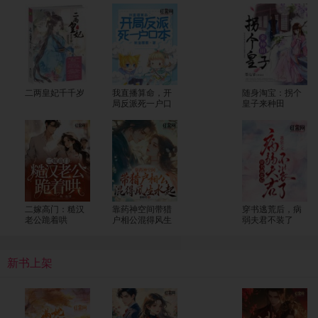
二两皇妃千千岁
我直播算命，开
随身淘宝：拐个
局反派死一户口
皇子来种田
本
二嫁高门：糙汉
靠药神空间带猎
穿书逃荒后，病
老公跪着哄
户相公混得风生
弱夫君不装了
水起
新书上架