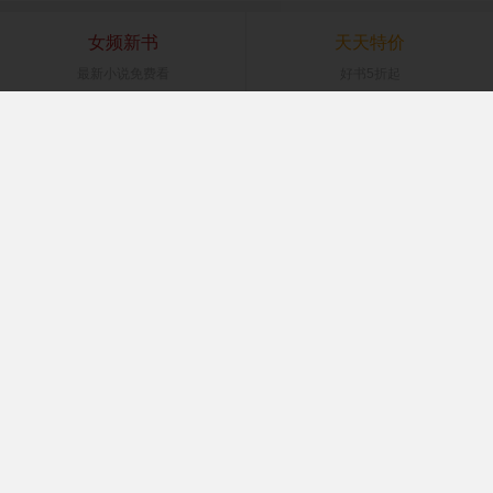
女频新书
天天特价
最新小说免费看
好书5折起
女生红文榜
七零空间：知青腰太软，糙汉脸红了
1
穿越时空 |
七零娇娇一撇嘴，最野糙汉变狗腿
2
架空历史 |
顾总，太太不但偷生萌崽还不想复婚
3
总裁豪门 |
神算小萌妃超凶哒
4
穿越时空 |
穿成病娇大佬的恶毒大嫂
5
穿越时空 |
总裁非礼辣：绝色小妻快点逃
6
总裁豪门 |
天降萌宝：总裁爹地放肆宠
7
总裁豪门 |