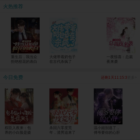
林清清做骨折微创手术。 某人想到从前情景，飞奔赶来一把将人捞起。 林清清手
火热推荐
持手术刀，生气地把人赶走：“今晚别进我帐门！” 入夜，对外凌厉狠辣的男人坐
在帐中搂着女人的腰轻哄：“我错了。”
重生后，我当众
大佬带着奶包子
一夜惊喜：总裁
拒绝校花的表白
在古代杀疯了
夜来袭
今日免费
还剩1天11:15:2
更多>
权臣入夜来：包
杀回六零度荒
温小姐别逃了，
养的小白脸是摄
年，渣男追来了
傅爷要你的心肝
政王