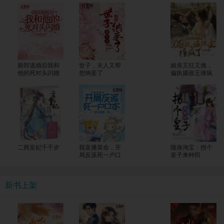
新郎逃婚后我和
世子，夫人又帮
娘亲又狂又拽，
他的死对头闪婚
您纳妾了
偏执摄政王缠疯
了
了
二两皇妃千千岁
我直播算命，开
随身淘宝：拐个
局反派死一户口
皇子来种田
本
新书上架