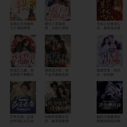
反派白月光她有
重生八零踹渣
天道之女被读心
七个满级师尊
男，大院子弟排
后，暴君他非要
队追
宠我
穿成万人嫌，我
揣崽进大院：假
隐婚罪妻：陆先
走野路子爽翻天
千金手撕炮灰剧
生，轻轻吻
本
开局天崩：反派
全能学霸重生回
她武力值爆满在
女帝强亿点又如
归，被美强惨搂
惊悚游戏里封神
何？
腰撩