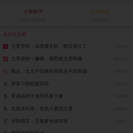
女频新书
天天特价
最新小说免费看
好书5折起
女生红文榜
七零空间：知青腰太软，糙汉脸红了
1
穿越时空 |
七零娇娇一撇嘴，最野糙汉变狗腿
2
架空历史 |
顾总，太太不但偷生萌崽还不想复婚
3
总裁豪门 |
神算小萌妃超凶哒
4
穿越时空 |
穿成病娇大佬的恶毒大嫂
5
穿越时空 |
总裁非礼辣：绝色小妻快点逃
6
总裁豪门 |
天降萌宝：总裁爹地放肆宠
7
总裁豪门 |