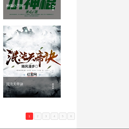
神级小刁民
混沌天帝诀
1
2
3
4
5
6