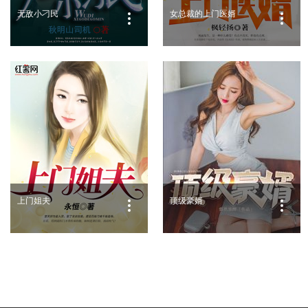
无敌小刁民
女总裁的上门医婿
上门姐夫
顶级豪婿