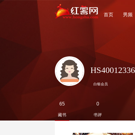
首页
男频
HS40012336
白银会员
65
0
藏书
书评