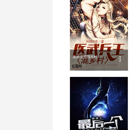
医武兵王混乡村