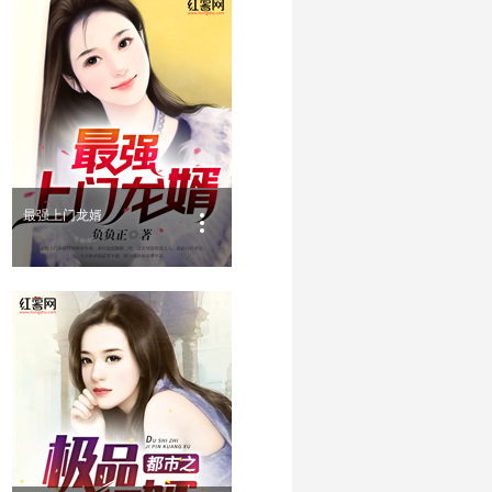
最强上门龙婿