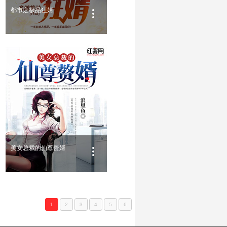
都市之极品狂婿
美女总裁的仙尊赘婿
1
2
3
4
5
6