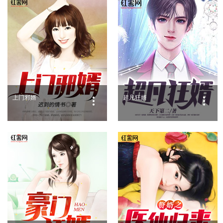
上门邪婿
超凡狂婿