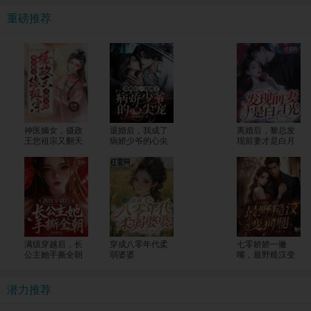
重磅推荐
神医嫡女，摄政
退婚后，我成了
离婚后，黎总发
王您祖宗又翻天
病娇少爷的心尖
现前妻才是白月
了
宠
光
满级穿越后，长
穿成八零年代柔
七零娇娇一撇
公主她手撕全朝
弱婆婆
嘴，最野糙汉变
狗腿
潜力推荐