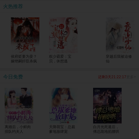
考生一个个上了清北！ 全国人民震惊，纷纷发来贺电，“苏老师，明年我能把孩子
火热推荐
转过来吗？大山的修路费我包了！”
侯府贬妻为妾？
权少霸爱：宝
穿越后我被迫修
嫁绝嗣奸臣杀疯
贝，休想逃
仙
了
今日免费
还剩3天21:22:16
更多>
离婚后，小鲜肉
天降萌宝：总裁
白月光死遁后，
排队约夫人
爹地放肆宠
傅总跪地掐腰哄