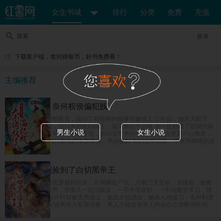
女生书城
排行
分类
免费
充值
搜索
登录
下载客户端，签到得银币，好书免费看！
主编推荐
重生演贤妻，奈何权侯偏犯贱
前世程容珈为了攀附权贵，踹掉了和徐镇的婚事另嫁他人 三年后，她沦为阶下
囚，他却成了权侯，日日将她欺到榻上，逼问她后不后悔 这一世她成了徐镇的新
男生小说
女生小说
婚妻子，替他执掌中馈，孝敬婆母，自问没有半分不妥，对丈夫更是小心奉承，
笑脸相对 但换来的只有他的冷言冷语，早出晚归 等到他带回来一个哭哭啼啼的表
妹，程容珈终于甩掉了脸上的贤妻面具，手撕渣爹庶妹，收拾极品亲戚，从此只
为自己而活 开上京最富的商铺，坐拥万亩茶山，皇后爱她手艺，朝臣为她请
封...... 被一脚踹开的徐镇：？？？ 说好的重生追夫呢？
穿越乱世，我捡到了白切黑帝王
林清清绑定救世系统穿越到乱世，开局躺在尸坑，只剩三天生命，为续命，她救
了个白切黑落魄美男，带着人一起治瘟疫，一手牛毛金针，一手纯银手术刀，接
断骨，解奇毒。 分开时却被美男缠上，她放火他浇油，她杀人他递刀，各种利诱
将她收入麾下。 女扮男装入军营当夜，男人不顾世俗将人拘在自己营帐同吃同
住。 林清清怒摔：“你不要脸我还要！” CP：白切黑心狠手辣未来帝王×假病弱冰
雪聪明救世神医 初遇时某人断腿，林清清徒手接骨，谁知他竟起了反应。 后来，