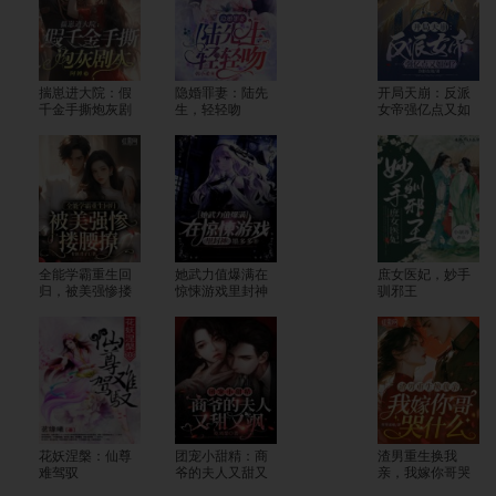
揣崽进大院：假
隐婚罪妻：陆先
开局天崩：反派
千金手撕炮灰剧
生，轻轻吻
女帝强亿点又如
本
何？
全能学霸重生回
她武力值爆满在
庶女医妃，妙手
归，被美强惨搂
惊悚游戏里封神
驯邪王
腰撩
花妖涅槃：仙尊
团宠小甜精：商
渣男重生换我
难驾驭
爷的夫人又甜又
亲，我嫁你哥哭
飒
什么