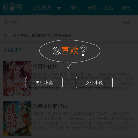
女生书城
排行
分类
免费
充值
搜索
登录
下载客户端，签到得银币，好书免费看！
主编推荐
穿越后，苏小绊日常作妖
美食博主苏小绊穿越到天铭王朝昌硕国，遇到了风无痕。 传闻他在江湖中武功一
流、长相绝美，却不近女色，女子看到他就心花荡漾，连公主都想嫁给他。 这种
男生小说
女生小说
事怎么少得了她做精苏小绊？她想尽办法住进他的宅子，给他做美食，顺便勾引
他。 她主动出击，第一天绿茶人设，第二天女将军人设，第三天性感女神人设。
风无痕表面不为所动，却在骂她小妖精。 后来她才发现，自己某次喝醉了竟然将
他扑倒了，他却纵容她。 她作精瘾犯了，拽拽他的衣角，“公子确定不近女色？”
他被她勾得魂都快飞了，双眼猩红，“你可知你这样做有何后果？”在她耳边压低声
重生演贤妻，奈何权侯偏犯贱
音，“试试吗？” 最后苏小绊征服了他的胃，也征服了他的人。 又名《风少侠的纯
欲小作精》
前世程容珈为了攀附权贵，踹掉了和徐镇的婚事另嫁他人 三年后，她沦为阶下
囚，他却成了权侯，日日将她欺到榻上，逼问她后不后悔 这一世她成了徐镇的新
婚妻子，替他执掌中馈，孝敬婆母，自问没有半分不妥，对丈夫更是小心奉承，
笑脸相对 但换来的只有他的冷言冷语，早出晚归 等到他带回来一个哭哭啼啼的表
妹，程容珈终于甩掉了脸上的贤妻面具，手撕渣爹庶妹，收拾极品亲戚，从此只
为自己而活 开上京最富的商铺，坐拥万亩茶山，皇后爱她手艺，朝臣为她请