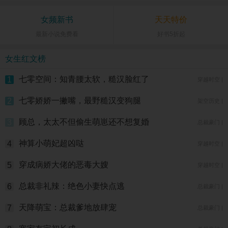
女频新书
天天特价
最新小说免费看
好书5折起
女生红文榜
七零空间：知青腰太软，糙汉脸红了
1
穿越时空 |
七零娇娇一撇嘴，最野糙汉变狗腿
2
架空历史 |
顾总，太太不但偷生萌崽还不想复婚
3
总裁豪门 |
神算小萌妃超凶哒
4
穿越时空 |
穿成病娇大佬的恶毒大嫂
5
穿越时空 |
总裁非礼辣：绝色小妻快点逃
6
总裁豪门 |
天降萌宝：总裁爹地放肆宠
7
总裁豪门 |