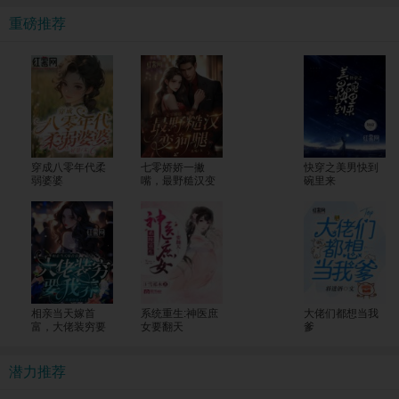
重磅推荐
穿成八零年代柔
七零娇娇一撇
快穿之美男快到
弱婆婆
嘴，最野糙汉变
碗里来
狗腿
相亲当天嫁首
系统重生:神医庶
大佬们都想当我
富，大佬装穷要
女要翻天
爹
我养
潜力推荐