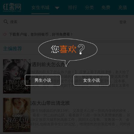
女生书城
排行
分类
免费
充值
搜索
登录
下载客户端，签到得银币，好书免费看！
主编推荐
给自己扫墓时遇到前夫怎么办？
【给自己上坟的时候遇到前夫了怎么办？急！】 庄梦上辈子死得凄惨，老天给了
她重开的机会，让她重生在了一个小姑娘的身上，她发誓这辈子一定要远离乔青
男生小说
女生小说
阳，奔向美好新生活，偏偏她重生的这个小姑娘什么都好，就是没钱、没本事、
没学历，她为了讨生活，兜了一圈又兜到了乔青阳的手上。 【我怀疑我太太重生
了怎么办？急！】 乔青阳是个坚定的唯物主义者，但是新来的这个小姑娘越看越
像是庄梦死后换的新马甲，难道是老天爷看他死了老婆这么可怜，又把他老婆送
回来了？
重生八零：我在大山带出清北班
女富豪苏茵茵一朝重生到建国后的第13年。 父亲是大山里一所民办学校的校长，
也是唯一的老师。 看着一穷二白的山区，看着孩子们那一张张天真懵懂的脸， 苏
茵茵在完成学业后决定放弃大城市的高薪工作，回到大山支教。 支教第一天，金
手指系统上线。 得到礼包能改善学生们的记忆，增强悟性的碧落思维香， 同时得
到了能强身健体的紫府转元诀，能让人吃了非常有营养的紫晶玉米， 眨眼间，民
办小学升级成民办中学，父女俩教出来的学生一个个进城拿竞赛名次，毕业班高