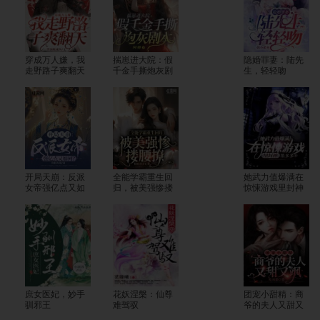
穿成万人嫌，我
揣崽进大院：假
隐婚罪妻：陆先
走野路子爽翻天
千金手撕炮灰剧
生，轻轻吻
本
开局天崩：反派
全能学霸重生回
她武力值爆满在
女帝强亿点又如
归，被美强惨搂
惊悚游戏里封神
何？
腰撩
庶女医妃，妙手
花妖涅槃：仙尊
团宠小甜精：商
驯邪王
难驾驭
爷的夫人又甜又
飒