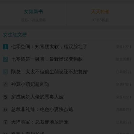
女频新书
天天特价
最新小说免费看
好书5折起
女生红文榜
七零空间：知青腰太软，糙汉脸红了
1
穿越时空 |
七零娇娇一撇嘴，最野糙汉变狗腿
2
架空历史 |
顾总，太太不但偷生萌崽还不想复婚
3
总裁豪门 |
神算小萌妃超凶哒
4
穿越时空 |
穿成病娇大佬的恶毒大嫂
5
穿越时空 |
总裁非礼辣：绝色小妻快点逃
6
总裁豪门 |
天降萌宝：总裁爹地放肆宠
7
总裁豪门 |