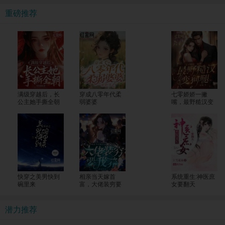
重磅推荐
满级穿越后，长
穿成八零年代柔
七零娇娇一撇
公主她手撕全朝
弱婆婆
嘴，最野糙汉变
狗腿
快穿之美男快到
相亲当天嫁首
系统重生:神医庶
碗里来
富，大佬装穷要
女要翻天
我养
潜力推荐