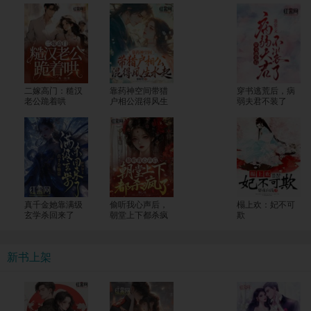
二嫁高门：糙汉
靠药神空间带猎
穿书逃荒后，病
老公跪着哄
户相公混得风生
弱夫君不装了
水起
真千金她靠满级
偷听我心声后，
榻上欢：妃不可
玄学杀回来了
朝堂上下都杀疯
欺
了
新书上架