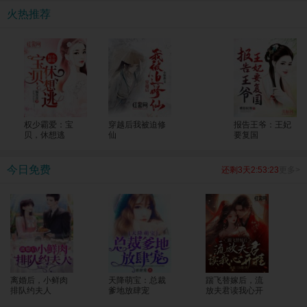
考生一个个上了清北！ 全国人民震惊，纷纷发来贺电，“苏老师，明年我能把孩子
火热推荐
转过来吗？大山的修路费我包了！”
权少霸爱：宝
穿越后我被迫修
报告王爷：王妃
贝，休想逃
仙
要复国
今日免费
还剩3天2:53:23
更多>
离婚后，小鲜肉
天降萌宝：总裁
踹飞替嫁后，流
排队约夫人
爹地放肆宠
放夫君读我心开
挂