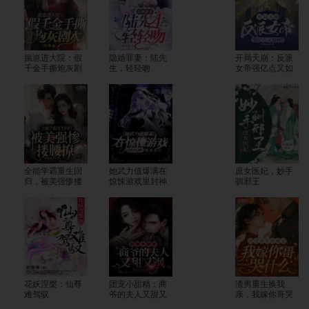
揣崽进大院：假
隐婚罪妻：陆先
开局天崩：反派
千金手撕炮灰剧
生，轻轻吻
女帝强亿点又如
本
何？
全能学霸重生回
她武力值爆满在
庶女医妃，妙手
归，被美强惨搂
惊悚游戏里封神
驯邪王
腰撩
花妖涅槃：仙尊
团宠小甜精：商
渣男重生换我
难驾驭
爷的夫人又甜又
亲，我嫁你哥哭
飒
什么