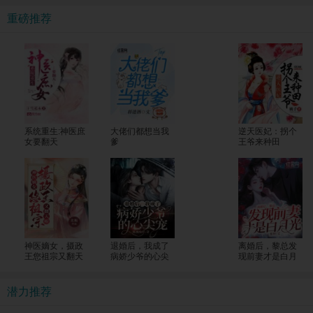
重磅推荐
系统重生:神医庶
大佬们都想当我
逆天医妃：拐个
女要翻天
爹
王爷来种田
神医嫡女，摄政
退婚后，我成了
离婚后，黎总发
王您祖宗又翻天
病娇少爷的心尖
现前妻才是白月
了
宠
光
潜力推荐