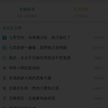
女频新书
天天特价
最新小说免费看
好书5折起
女生红文榜
七零空间：知青腰太软，糙汉脸红了
1
穿越时空 |
七零娇娇一撇嘴，最野糙汉变狗腿
2
架空历史 |
顾总，太太不但偷生萌崽还不想复婚
3
总裁豪门 |
神算小萌妃超凶哒
4
穿越时空 |
穿成病娇大佬的恶毒大嫂
5
穿越时空 |
总裁非礼辣：绝色小妻快点逃
6
总裁豪门 |
天降萌宝：总裁爹地放肆宠
7
总裁豪门 |