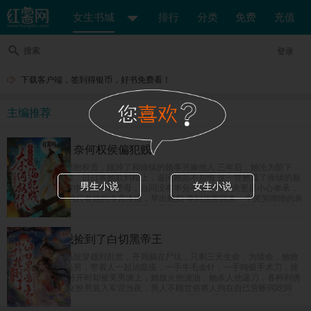
女生书城
排行
分类
免费
充值
搜索
登录
下载客户端，签到得银币，好书免费看！
主编推荐
重生演贤妻，奈何权侯偏犯贱
前世程容珈为了攀附权贵，踹掉了和徐镇的婚事另嫁他人 三年后，她沦为阶下
囚，他却成了权侯，日日将她欺到榻上，逼问她后不后悔 这一世她成了徐镇的新
男生小说
女生小说
婚妻子，替他执掌中馈，孝敬婆母，自问没有半分不妥，对丈夫更是小心奉承，
笑脸相对 但换来的只有他的冷言冷语，早出晚归 等到他带回来一个哭哭啼啼的表
妹，程容珈终于甩掉了脸上的贤妻面具，手撕渣爹庶妹，收拾极品亲戚，从此只
为自己而活 开上京最富的商铺，坐拥万亩茶山，皇后爱她手艺，朝臣为她请
封...... 被一脚踹开的徐镇：？？？ 说好的重生追夫呢？
穿越乱世，我捡到了白切黑帝王
林清清绑定救世系统穿越到乱世，开局躺在尸坑，只剩三天生命，为续命，她救
了个白切黑落魄美男，带着人一起治瘟疫，一手牛毛金针，一手纯银手术刀，接
断骨，解奇毒。 分开时却被美男缠上，她放火他浇油，她杀人他递刀，各种利诱
将她收入麾下。 女扮男装入军营当夜，男人不顾世俗将人拘在自己营帐同吃同
住。 林清清怒摔：“你不要脸我还要！” CP：白切黑心狠手辣未来帝王×假病弱冰
雪聪明救世神医 初遇时某人断腿，林清清徒手接骨，谁知他竟起了反应。 后来，