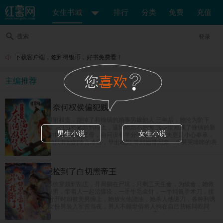
女生书城
排行
分类
免费
充值
搜索
登录
下载客户端，签到得银币，好书免费看！
主编推荐
重生演贤妻，奈何权侯偏犯贱
前世程容珈为了攀附权贵，踹掉了和徐镇的婚事另嫁他人 三年后，她沦为阶下
囚，他却成了权侯，日日将她欺到榻上，逼问她后不后悔 这一世她成了徐镇的新
男生小说
女生小说
婚妻子，替他执掌中馈，孝敬婆母，自问没有半分不妥，对丈夫更是小心奉承，
笑脸相对 但换来的只有他的冷言冷语，早出晚归 等到他带回来一个哭哭啼啼的表
妹，程容珈终于甩掉了脸上的贤妻面具，手撕渣爹庶妹，收拾极品亲戚，从此只
为自己而活 开上京最富的商铺，坐拥万亩茶山，皇后爱她手艺，朝臣为她请
封...... 被一脚踹开的徐镇：？？？ 说好的重生追夫呢？
穿越乱世，我捡到了白切黑帝王
林清清绑定救世系统穿越到乱世，开局躺在尸坑，只剩三天生命，为续命，她救
了个白切黑落魄美男，带着人一起治瘟疫，一手牛毛金针，一手纯银手术刀，接
断骨，解奇毒。 分开时却被美男缠上，她放火他浇油，她杀人他递刀，各种利诱
将她收入麾下。 女扮男装入军营当夜，男人不顾世俗将人拘在自己营帐同吃同
住。 林清清怒摔：“你不要脸我还要！” CP：白切黑心狠手辣未来帝王×假病弱冰
雪聪明救世神医 初遇时某人断腿，林清清徒手接骨，谁知他竟起了反应。 后来，