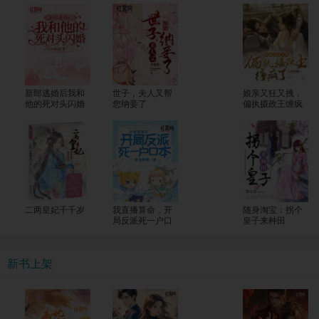
新郎逃婚后我和
世子，夫人又帮
娘亲又狂又拽，
他的死对头闪婚
您纳妾了
偏执摄政王缠疯
了
了
二两皇妃千千岁
我直播算命，开
随身淘宝：拐个
局反派死一户口
皇子来种田
本
新书上架