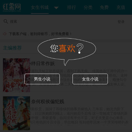
女生书城
排行
分类
免费
充值
搜索
登录
下载客户端，签到得银币，好书免费看！
主编推荐
穿越后，苏小绊日常作妖
美食博主苏小绊穿越到天铭王朝昌硕国，遇到了风无痕。 传闻他在江湖中武功一
流、长相绝美，却不近女色，女子看到他就心花荡漾，连公主都想嫁给他。 这种
男生小说
女生小说
事怎么少得了她做精苏小绊？她想尽办法住进他的宅子，给他做美食，顺便勾引
他。 她主动出击，第一天绿茶人设，第二天女将军人设，第三天性感女神人设。
风无痕表面不为所动，却在骂她小妖精。 后来她才发现，自己某次喝醉了竟然将
他扑倒了，他却纵容她。 她作精瘾犯了，拽拽他的衣角，“公子确定不近女色？”
他被她勾得魂都快飞了，双眼猩红，“你可知你这样做有何后果？”在她耳边压低声
重生演贤妻，奈何权侯偏犯贱
音，“试试吗？” 最后苏小绊征服了他的胃，也征服了他的人。 又名《风少侠的纯
欲小作精》
前世程容珈为了攀附权贵，踹掉了和徐镇的婚事另嫁他人 三年后，她沦为阶下
囚，他却成了权侯，日日将她欺到榻上，逼问她后不后悔 这一世她成了徐镇的新
婚妻子，替他执掌中馈，孝敬婆母，自问没有半分不妥，对丈夫更是小心奉承，
笑脸相对 但换来的只有他的冷言冷语，早出晚归 等到他带回来一个哭哭啼啼的表
妹，程容珈终于甩掉了脸上的贤妻面具，手撕渣爹庶妹，收拾极品亲戚，从此只
为自己而活 开上京最富的商铺，坐拥万亩茶山，皇后爱她手艺，朝臣为她请