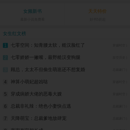
女频新书
天天特价
最新小说免费看
好书5折起
女生红文榜
七零空间：知青腰太软，糙汉脸红了
1
穿越时空 |
七零娇娇一撇嘴，最野糙汉变狗腿
2
架空历史 |
顾总，太太不但偷生萌崽还不想复婚
3
总裁豪门 |
神算小萌妃超凶哒
4
穿越时空 |
穿成病娇大佬的恶毒大嫂
5
穿越时空 |
总裁非礼辣：绝色小妻快点逃
6
总裁豪门 |
天降萌宝：总裁爹地放肆宠
7
总裁豪门 |