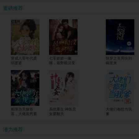
重磅推荐
穿成八零年代柔
七零娇娇一撇
快穿之美男快到
弱婆婆
嘴，最野糙汉变
碗里来
狗腿
相亲当天嫁首
系统重生:神医庶
大佬们都想当我
富，大佬装穷要
女要翻天
爹
我养
潜力推荐