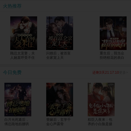
他被她勾得魂都快飞了，双眼猩红，“你可知你这样做有何后果？”在她耳边压低声
火热推荐
音，“试试吗？” 最后苏小绊征服了他的胃，也征服了他的人。 又名《风少侠的纯
欲小作精》
顾总太宠妻，夫
闪婚后，被首富
重生后，我当众
人她直呼受不住
全家宠上天
拒绝校花的表白
今日免费
还剩3天21:17:9
更多>
白月光死遁后，
替嫁后，玄学千
权臣入夜来：包
傅总跪地掐腰哄
金心声露骨
养的小白脸是摄
政王