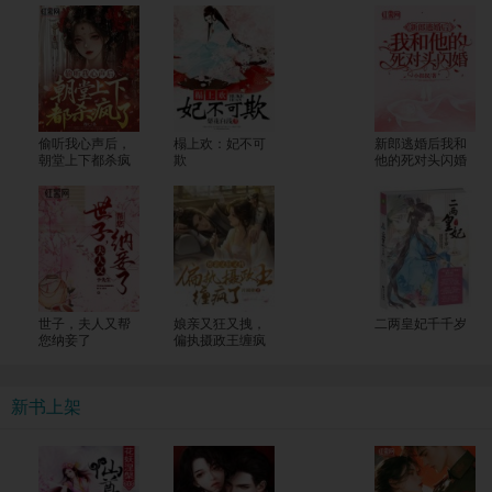
偷听我心声后，
榻上欢：妃不可
新郎逃婚后我和
朝堂上下都杀疯
欺
他的死对头闪婚
了
了
世子，夫人又帮
娘亲又狂又拽，
二两皇妃千千岁
您纳妾了
偏执摄政王缠疯
了
新书上架