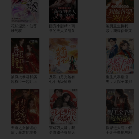
花妖涅槃：仙尊
团宠小甜精：商
渣男重生换我
难驾驭
爷的夫人又甜又
亲，我嫁你哥哭
飒
什么
被疯批暴君和病
反派白月光她有
重生八零踹渣
娇权臣一起盯上
七个满级师尊
男，大院子弟排
后
队追
天道之女被读心
穿成万人嫌，我
揣崽进大院：假
后，暴君他非要
走野路子爽翻天
千金手撕炮灰剧
宠我
本