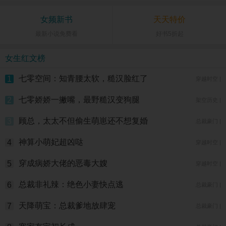
女频新书
天天特价
最新小说免费看
好书5折起
女生红文榜
七零空间：知青腰太软，糙汉脸红了
1
穿越时空 |
七零娇娇一撇嘴，最野糙汉变狗腿
2
架空历史 |
顾总，太太不但偷生萌崽还不想复婚
3
总裁豪门 |
神算小萌妃超凶哒
4
穿越时空 |
穿成病娇大佬的恶毒大嫂
5
穿越时空 |
总裁非礼辣：绝色小妻快点逃
6
总裁豪门 |
天降萌宝：总裁爹地放肆宠
7
总裁豪门 |