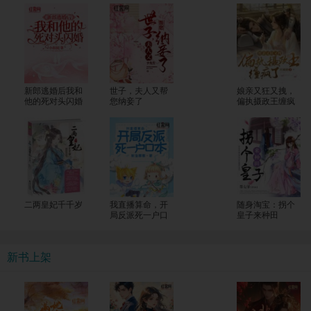
新郎逃婚后我和
世子，夫人又帮
娘亲又狂又拽，
他的死对头闪婚
您纳妾了
偏执摄政王缠疯
了
了
二两皇妃千千岁
我直播算命，开
随身淘宝：拐个
局反派死一户口
皇子来种田
本
新书上架