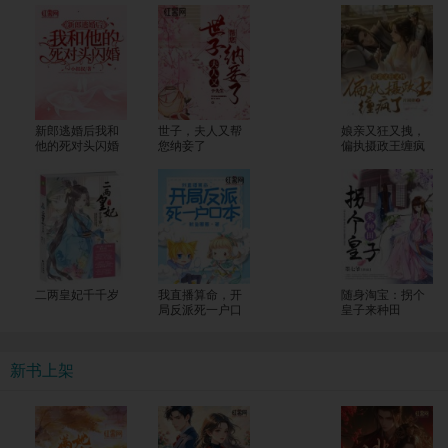
新郎逃婚后我和
世子，夫人又帮
娘亲又狂又拽，
他的死对头闪婚
您纳妾了
偏执摄政王缠疯
了
了
二两皇妃千千岁
我直播算命，开
随身淘宝：拐个
局反派死一户口
皇子来种田
本
新书上架