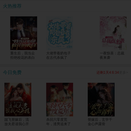
林清清做骨折微创手术。 某人想到从前情景，飞奔赶来一把将人捞起。 林清清手
火热推荐
持手术刀，生气地把人赶走：“今晚别进我帐门！” 入夜，对外凌厉狠辣的男人坐
在帐中搂着女人的腰轻哄：“我错了。”
重生后，我当众
大佬带着奶包子
一夜惊喜：总裁
拒绝校花的表白
在古代杀疯了
夜来袭
今日免费
还剩1天4:6:33
更多>
踹飞替嫁后，流
杀回六零度荒
替嫁后，玄学千
放夫君读我心开
年，渣男追来了
金心声露骨
挂