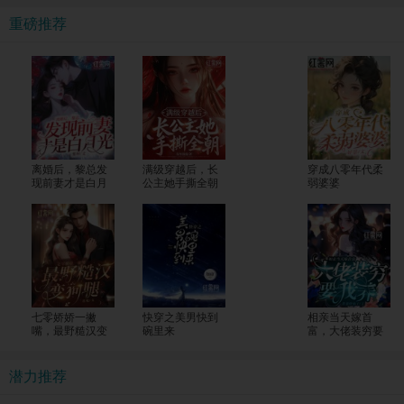
重磅推荐
离婚后，黎总发
满级穿越后，长
穿成八零年代柔
现前妻才是白月
公主她手撕全朝
弱婆婆
光
七零娇娇一撇
快穿之美男快到
相亲当天嫁首
嘴，最野糙汉变
碗里来
富，大佬装穷要
狗腿
我养
潜力推荐