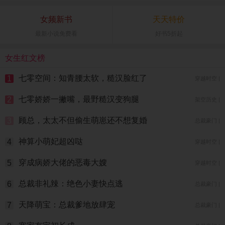
女频新书
天天特价
最新小说免费看
好书5折起
女生红文榜
七零空间：知青腰太软，糙汉脸红了
1
穿越时空 |
七零娇娇一撇嘴，最野糙汉变狗腿
2
架空历史 |
顾总，太太不但偷生萌崽还不想复婚
3
总裁豪门 |
神算小萌妃超凶哒
4
穿越时空 |
穿成病娇大佬的恶毒大嫂
5
穿越时空 |
总裁非礼辣：绝色小妻快点逃
6
总裁豪门 |
天降萌宝：总裁爹地放肆宠
7
总裁豪门 |