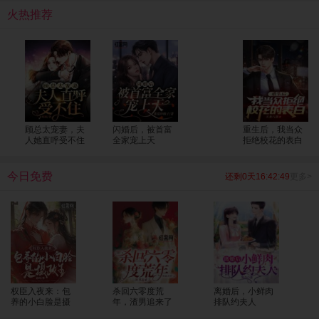
后，亭亭玉立的少女，偶遇盛名在外的无双公子，与他遥遥相望：“君大人，好久
火热推荐
不见！”自此，十九岁的雅正公子，成了北元国独一无二的双标王。“爹爹，为何娘
亲可以大声喧哗，行事不羁，坐无坐姿，站无站样，我却不可以？”“背后论人事
非，非君子所为，罚抄礼则篇一百遍！”
顾总太宠妻，夫
闪婚后，被首富
重生后，我当众
人她直呼受不住
全家宠上天
拒绝校花的表白
今日免费
还剩0天16:42:48
更多>
权臣入夜来：包
杀回六零度荒
离婚后，小鲜肉
养的小白脸是摄
年，渣男追来了
排队约夫人
政王