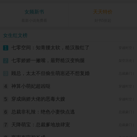
女频新书
天天特价
最新小说免费看
好书5折起
女生红文榜
七零空间：知青腰太软，糙汉脸红了
1
穿越时空 |
七零娇娇一撇嘴，最野糙汉变狗腿
2
架空历史 |
顾总，太太不但偷生萌崽还不想复婚
3
总裁豪门 |
神算小萌妃超凶哒
4
穿越时空 |
穿成病娇大佬的恶毒大嫂
5
穿越时空 |
总裁非礼辣：绝色小妻快点逃
6
总裁豪门 |
天降萌宝：总裁爹地放肆宠
7
总裁豪门 |