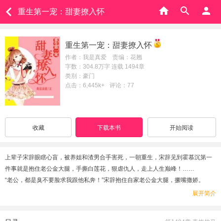
重生第一宠：甜妻撩入怀
重生第一宠：甜妻撩入怀
作者：我是真爱 责编：花翘
字数：304.8万字 连载 1494章
类别：豪门
点击：6,445k+
评论：77
收藏
下载本书
开始阅读
上辈子宋辞眼瞎心盲，被养姐和渣男合手害死，一朝重生，宋辞见到霍慕沉第一
件事就是抱住老公金大腿，手撕白莲花，狠虐仇人，走上人生巅峰！……
“老公，都是臭不要脸求我跟他私奔！”宋辞抱住自家老公金大腿，撅嘴撒娇。
渣男瞪大眼睛，看着面不改色撒谎的女人：“你放P！”
展开简介
白莲花：“……”恨得牙根痒痒！霍慕沉：“真的？不跑了？”
宋辞捧心，“不跑！”