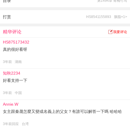
目录
第1494章 青梅竹马
娇媚的小眼神，一抛过去，一砸一个准！
霍慕沉戏谑着勾唇，“再跑，下不来床！”
后来，果然下不了床……
打赏
HS8541155893
胭脂×1>
对于霍慕沉这辈子做的最光明磊落又腹黑阴诡的事，就是你的名字，我的姓氏！
（这是一个女主重生归来，抱住金大腿老公，亲亲抱抱举高高，虐渣渣生宝宝的
精华评论
我要评论
故事！1v1，甜宠爽文）
HS875173432
真的很好看呀
3年前
湖南
知秋2234
好看支持一下
3年前
中国
Annie.W
女主跟秦晟怎麼又變成名義上的父女？有誰可以解答一下嗎 哈哈哈
3年前回应
台湾