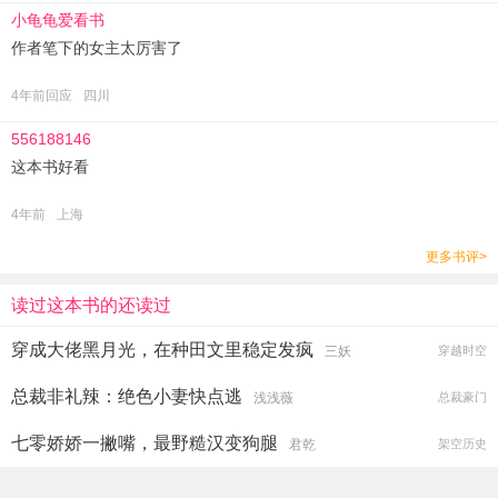
小龟龟爱看书
作者笔下的女主太厉害了
4年前回应
四川
556188146
这本书好看
4年前
上海
更多书评>
读过这本书的还读过
穿成大佬黑月光，在种田文里稳定发疯
三妖
穿越时空
总裁非礼辣：绝色小妻快点逃
浅浅薇
总裁豪门
七零娇娇一撇嘴，最野糙汉变狗腿
君乾
架空历史