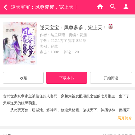
逆天宝宝：凤尊爹爹，宠上天！
逆天宝宝：凤尊爹爹，宠上天！
作者：纳兰凤瑾 责编：花翘
字数：212.1万字 完本 825章
类别：穿越
点击：109k+
评论：29
收藏
下载本书
开始阅读
古武世家妖孽家主被信任的人害死，穿越为被发配混乱之城的七月郡主，生下了
天赋逆天的腹黑萌宝。
从此驭万兽，建城池、炼神丹、修逆天秘籍、傲视天下、神挡杀神、佛挡灭
佛。
展开简介
当他强大冷酷地说儿子是他的，当邪魅霸道的他说这儿子他要了，当……
可爱萌宝站了出来说道：“想要当我爹爹，必须……”