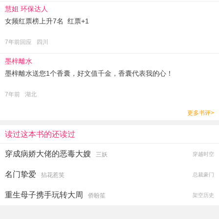
慧姐 环保达人
女频红票榜上升7名 红票+1
7年前回应
四川
墨梓離水
墨梓離水送您1个香囊，好文值千金，香囊代表我的心！
7年前
湖北
更多书评>
读过这本书的还读过
穿成病娇大佬的恶毒大嫂
三妖
穿越时空
名门挚爱
拈花惹笑
总裁豪门
重生母子携手玩转大周
侨盼笙
架空历史