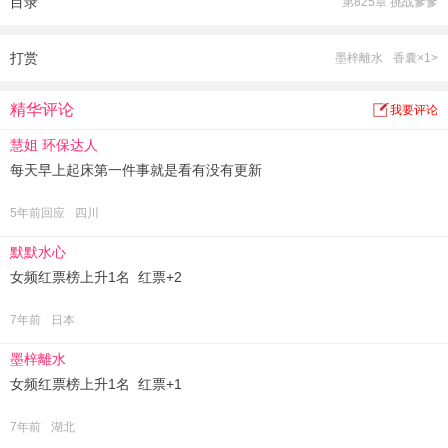
目录
第825章 挑战爹爹
凤尊大人抱住想溜走的孩子他亲娘道：“爹爹明白，必须努力让小曦多个妹
妹。”
打赏
墨梓離水
香囊×1>
精华评论
我要评论
慧姐 环保达人
每天早上起床第一件事就是看有没有更新
5年前回应
四川
默默水心
女频红票榜上升1名 红票+2
7年前
日本
墨梓離水
女频红票榜上升1名 红票+1
7年前
湖北