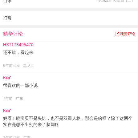
目录
第683章 大结局（二）
高冷挑剔总裁：“这幅画是什么玩意儿？”“这是小小姐画的您。”
“乖宝画得很有天赋，把这幅画放大、裱起来，挂在我办公室正中央。”
胜者为王，败者暖床，晓宝贝一败涂地再也没起来过···
打赏
精华评论
我要评论
HS7173495470
还不错，看起来
6年前回应
黑龙江
Kikiˇ
很喜欢的一部小说
7年前
广东
Kikiˇ
妈呀！晓宝贝不是失忆，也不是双重人格，那会是啥呀？除了这两个
实在是想不出别的来了脑阔疼
7年前回应
广东