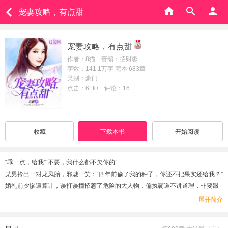
宠妻攻略，有点甜
宠妻攻略，有点甜
作者：8猫 责编：招财淼
字数：141.1万字 完本 683章
类别：豪门
点击：61k+
评论：16
收藏
下载本书
开始阅读
“乖一点，给我”“不要，我什么都不欠你的”
某男拎出一对龙凤胎，邪魅一笑：“四年前偷了我的种子，你还不把果实还给我？”
婚礼前夕惨遭算计，误打误撞招惹了危险的大人物，偏执霸道不讲道理，非要跟
她奉子成婚。
展开简介
“赫先生，强扭的瓜不甜。”“太太解渴就行，不甜没关系。”
“儿砸，我是你爹地。”“哼，大叔我对爹地过敏。”