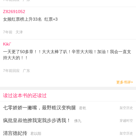
Z82691052
女频红票榜上升33名 红票+3
7年前
天津
Kikiˇ
一天更了50多章！！大大太棒了叭！辛苦大大啦！加油！我会一直支
持大大的！！
7年前回应
广东
更多书评>
读过这本书的还读过
七零娇娇一撇嘴，最野糙汉变狗腿
君乾
架空历史
疯批皇叔他撩我宠我步步诱我！
佛九
穿越时空
清宫德妃传
君以陌
架空历史