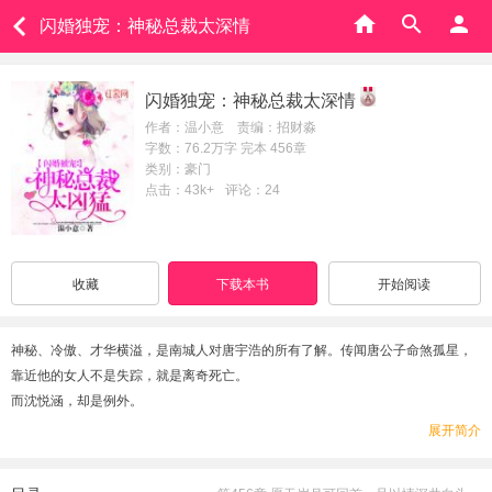
闪婚独宠：神秘总裁太深情
闪婚独宠：神秘总裁太深情
作者：温小意 责编：招财淼
字数：76.2万字 完本 456章
类别：豪门
点击：43k+
评论：24
收藏
下载本书
开始阅读
神秘、冷傲、才华横溢，是南城人对唐宇浩的所有了解。传闻唐公子命煞孤星，
靠近他的女人不是失踪，就是离奇死亡。
而沈悦涵，却是例外。
唐先生扬言要对她负责任：“你命硬，适合当唐太太。”
展开简介
遭遇最亲的背叛和伤害，是唐宇浩抓起沈悦涵的手，一巴掌一巴掌还回去。
说好的结盟找凶手，最后成了假戏真做。唐先生，余生请多多指教！