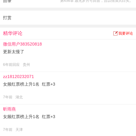
目录
第456章 愿无岁月可回首，且以情深共白头。
打赏
精华评论
我要评论
微信用户383520818
更新太慢了
6年前回应
贵州
zz18120232071
女频红票榜上升1名 红票+3
7年前
湖北
昕雨燕
女频红票榜上升1名 红票+3
7年前
天津