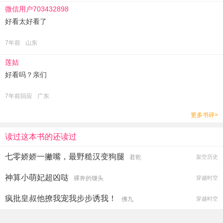
微信用户703432898
好看太好看了
7年前
山东
莲姑
好看吗？亲们
7年前回应
广东
更多书评>
读过这本书的还读过
七零娇娇一撇嘴，最野糙汉变狗腿
君乾
架空历史
神算小萌妃超凶哒
裸奔的馒头
穿越时空
疯批皇叔他撩我宠我步步诱我！
佛九
穿越时空