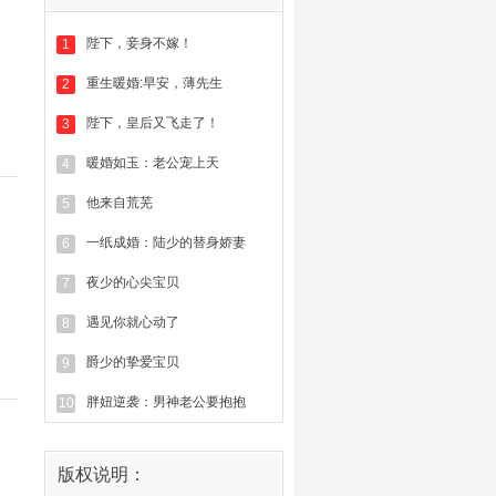
陛下，妾身不嫁！
1
重生暖婚:早安，薄先生
2
陛下，皇后又飞走了！
3
暖婚如玉：老公宠上天
4
他来自荒芜
5
一纸成婚：陆少的替身娇妻
6
夜少的心尖宝贝
7
遇见你就心动了
8
爵少的挚爱宝贝
9
胖妞逆袭：男神老公要抱抱
10
版权说明：