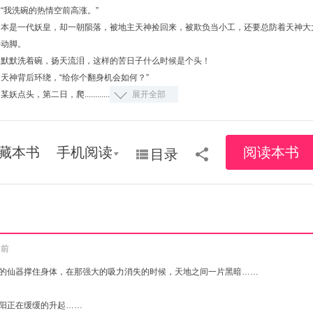
“我洗碗的热情空前高涨。”
本是一代妖皇，却一朝陨落，被地主天神捡回来，被欺负当小工，还要总防着天神大
手动脚。
默默洗着碗，扬天流泪，这样的苦日子什么时候是个头！
天神背后环绕，“给你个翻身机会如何？”
某妖点头，第二日，爬............
展开全部
藏本书
手机阅读
阅读本书
目录
年前
的仙器撑住身体，在那强大的吸力消失的时候，天地之间一片黑暗……
阳正在缓缓的升起……