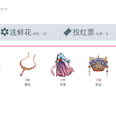
了？”
.
送鲜花
投红票
鲜花：
13
红票：
0
0
络
0
件
0
顶
璎珞
霓裳
凤冠