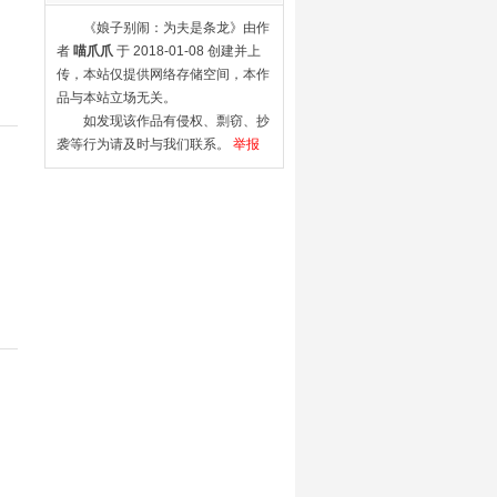
《娘子别闹：为夫是条龙》由作
者
喵爪爪
于 2018-01-08 创建并上
传，本站仅提供网络存储空间，本作
品与本站立场无关。
如发现该作品有侵权、剽窃、抄
袭等行为请及时与我们联系。
举报