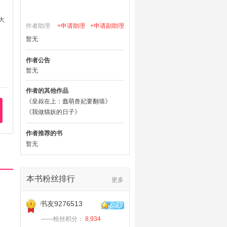
大
作者助理
+申请助理
+申请副助理
暂无
作者公告
暂无
作者的其他作品
《皇叔在上：蠢萌兽妃要翻墙》
《我做猫妖的日子》
作者推荐的书
暂无
本书粉丝排行
更多
书友9276513
——粉丝积分：
8,934