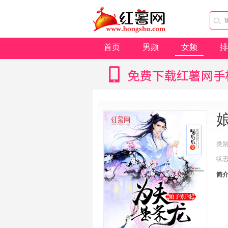
首页
男频
女频
排
类
状
简