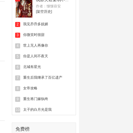
我那夫君柔弱不能自理
作者：惬惬容安
[架空历史]
我见乔乔多妩媚
2
你微笑时很甜
3
世上无人再像你
4
你是人间不夜天
5
北城有星光
6
重生后我继承了百亿遗产
7
女帝攻略
8
重生将门嫁纨绔
9
太子的白月光是我
10
免费榜