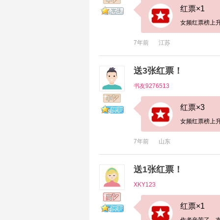
红票×1
女频红票榜上升
7年前
江苏
送3张红票！
书友9276513
红票×3
女频红票榜上升
7年前
山东
送1张红票！
XKY123
红票×1
作者辛苦了，