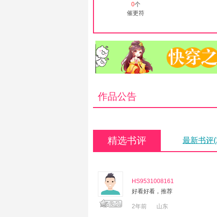
0
个
催更符
作品公告
精选书评
最新书评(2
HS9531008161
好看好看，推荐
2年前
山东