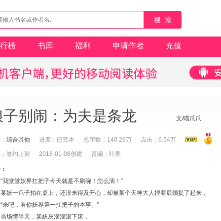
搜 索
行榜
书库
福利
申请作者
充值
娘子别闹：为夫是条龙
文/喵爪爪
别：
综合其他
进度：已完本
总字数：140.29万
点击：6.54万
态：签约上架
2018-01-08创建
责编：叶寒
介：
“我堂堂妖界扛把子今天就是不刷碗！怎么滴！”
某妖一爪子拍在桌上，还没来得及开心，却被某个天神大人捏着后颈提了起来，
“来吧，看你妖界第一扛把子的本事。”
当场愣半天，某妖灰溜溜滚下床，