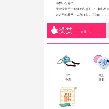
唯独不见青檀。
景萱看着手中的绫罗和扇子，“一切都结束
敖若羽也是从一边爬起来，“不知道...........
赞赏
道具：
0
0
个
0
盒
香囊
胭脂