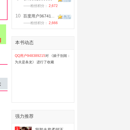
——粉丝积分：
2,672
10
百度用户367418511
——粉丝积分：
2,666
本书动态
QQ用户948389215
对 《娘子别闹：
为夫是条龙》 进行了收藏
论
强力推荐
1