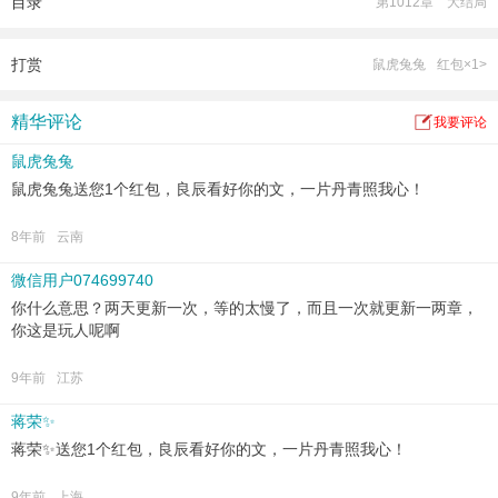
目录
第1012章 大结局
还封诰命夫人？”
“什么？皇上您无聊了？那咱们是打麻将还是三国杀？再或者，我给您接着连载
《七侠五义》？”
打赏
鼠虎兔兔
红包×1>
精华评论
我要评论
鼠虎兔兔
鼠虎兔兔送您1个红包，良辰看好你的文，一片丹青照我心！
8年前
云南
微信用户074699740
你什么意思？两天更新一次，等的太慢了，而且一次就更新一两章，
你这是玩人呢啊
9年前
江苏
蒋荣✨
蒋荣✨送您1个红包，良辰看好你的文，一片丹青照我心！
9年前
上海