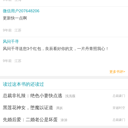
微信用户207648206
更新快一点啊
9年前
江苏
风问千寻
风问千寻送您3个红包，良辰看好你的文，一片丹青照我心！
9年前
江苏
更多书评>
读过这本书的还读过
总裁非礼辣：绝色小妻快点逃
浅浅薇
总裁豪门
黑莲花神女，堕魔以证道
漓妖
穿越时空
先婚后爱：二婚老公是坏蛋
涂涂
总裁豪门