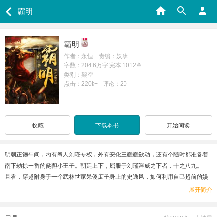
霸明
霸明
作者：永恒 责编：妖孽
字数：204.6万字 完本 1012章
类别：架空
点击：220k+
评论：20
收藏
下载本书
开始阅读
明朝正德年间，内有阉人刘瑾专权，外有安化王蠢蠢欲动，还有个随时都准备着
南下劫掠一番的鞑靼小王子。朝廷上下，屈服于刘瑾淫威之下者，十之八九。
且看，穿越附身于一个武林世家呆傻庶子身上的史逸风，如何利用自己超前的娱
乐意识，博得正德皇帝的信任，执掌锦衣卫，下打名门正派，上打东厂诸公。帮
展开简介
正德诛刘瑾，平内乱，出征塞外。
“什么？李凤姐、苏三、魏国公府小郡主、蒙古霸道公主，皇上您都要赐婚给我？