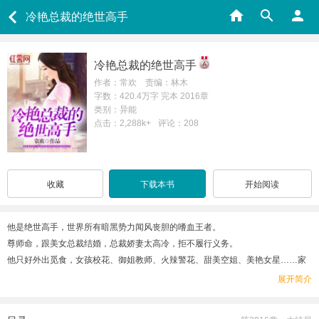
冷艳总裁的绝世高手
冷艳总裁的绝世高手
作者：常欢 责编：林木
字数：420.4万字 完本 2016章
类别：异能
点击：2,288k+
评论：208
收藏
下载本书
开始阅读
他是绝世高手，世界所有暗黑势力闻风丧胆的嗜血王者。
尊师命，跟美女总裁结婚，总裁娇妻太高冷，拒不履行义务。
他只好外出觅食，女孩校花、御姐教师、火辣警花、甜美空姐、美艳女星……家
里红旗不倒，外面彩旗飘飘！
展开简介