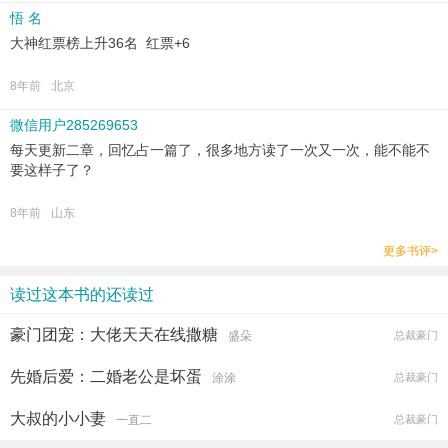
悟 名
大神红票榜上升36名 红票+6
8年前
北京
微信用户285269653
每天更新二章，回忆占一篇了，很多地方读了一次又一次，能不能不
要这样子了？
8年前
山东
更多书评>
读过这本书的还读过
豪门团宠：大佬天天在线撒糖
盛朵
总裁豪门
先婚后爱：二婚老公是坏蛋
涂涂
总裁豪门
大叔的小小妻
一直二
总裁豪门