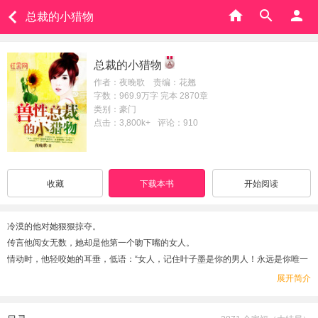
总裁的小猎物
总裁的小猎物
作者：夜晚歌 责编：花翘
字数：969.9万字 完本 2870章
类别：豪门
点击：3,800k+
评论：910
收藏
下载本书
开始阅读
冷漠的他对她狠狠掠夺。
传言他阅女无数，她却是他第一个吻下嘴的女人。
情动时，他轻咬她的耳垂，低语：“女人，记住叶子墨是你的男人！永远是你唯一
的男人！”
展开简介
他将她宠上了天，她以为，高高在上的亿万总裁爱上了她这个小小女佣。
然而，她珠胎暗结之时，等来的却是他残酷的两个字：打掉！