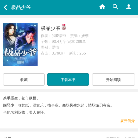
极品少爷
极品少爷
作者：我吃唐豆 责编：妖孽
字数：93.4万字 完本 289章
类别：爱情
点击：3,796k+
评论：255
收藏
下载本书
开始阅读
杀手重生，都市纵横。
踩恶少，收妹纸，混娱乐，搞事业。商场风生水起，情场游刃有余。
当他名利双收，美人在怀。
他却在心里告诉自己，一定听老妈的话，从明天开始，少爷要低调。
展开简介
【本故事纯属虚构，不必较真。QQ群：30261957】