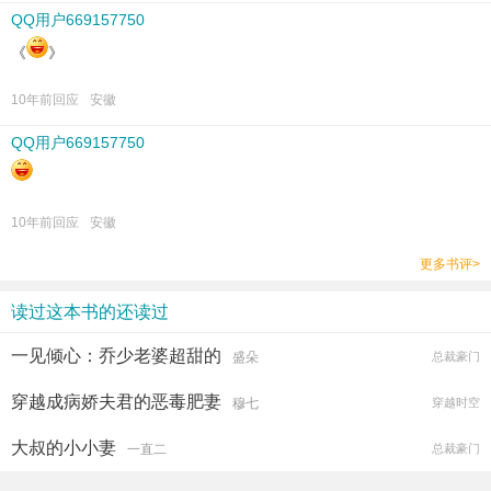
QQ用户669157750
《
》
10年前回应
安徽
QQ用户669157750
10年前回应
安徽
更多书评>
读过这本书的还读过
一见倾心：乔少老婆超甜的
盛朵
总裁豪门
穿越成病娇夫君的恶毒肥妻
穆七
穿越时空
大叔的小小妻
一直二
总裁豪门