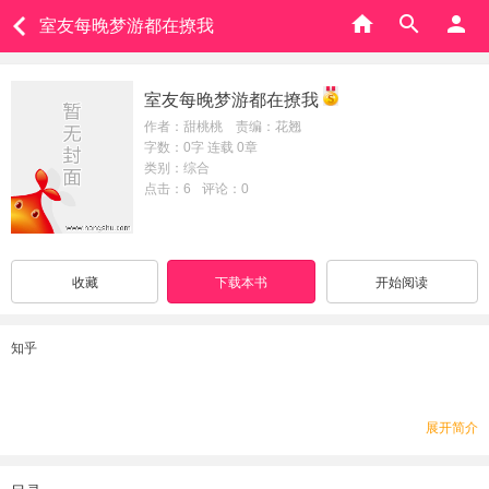
室友每晚梦游都在撩我
室友每晚梦游都在撩我
作者：甜桃桃 责编：花翘
字数：0字 连载 0章
类别：综合
点击：6
评论：0
收藏
下载本书
开始阅读
知乎
展开简介