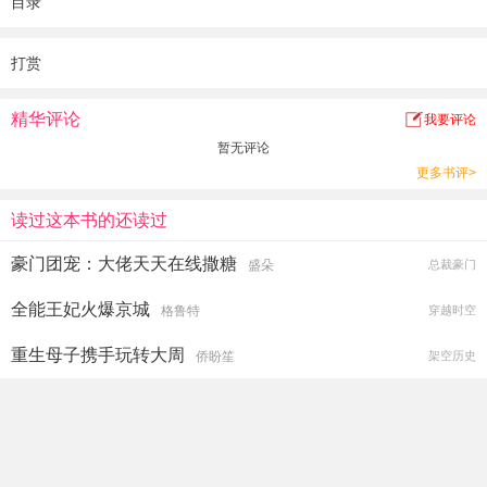
目录
打赏
精华评论
我要评论
暂无评论
更多书评>
读过这本书的还读过
豪门团宠：大佬天天在线撒糖
盛朵
总裁豪门
全能王妃火爆京城
格鲁特
穿越时空
重生母子携手玩转大周
侨盼笙
架空历史