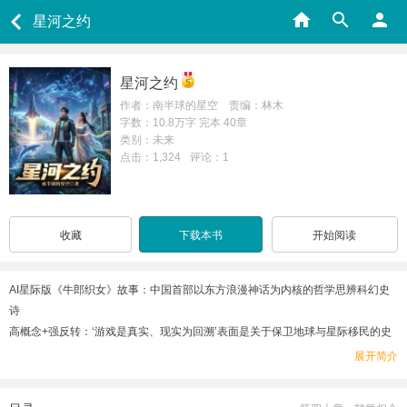
星河之约
星河之约
作者：南半球的星空 责编：林木
字数：10.8万字 完本 40章
类别：未来
点击：1,324
评论：1
收藏
下载本书
开始阅读
AI星际版《牛郎织女》故事：中国首部以东方浪漫神话为内核的哲学思辨科幻史
诗
高概念+强反转：‘游戏是真实、现实为回溯’表面是关于保卫地球与星际移民的史
诗，更嵌套着“AI篡改历史”的元叙事。
展开简介
科幻（星际移民）+奇幻（牛郎织女神话），赛博朋克太空城、东方古韵外星、乌
托邦外星世界、史前动物园。