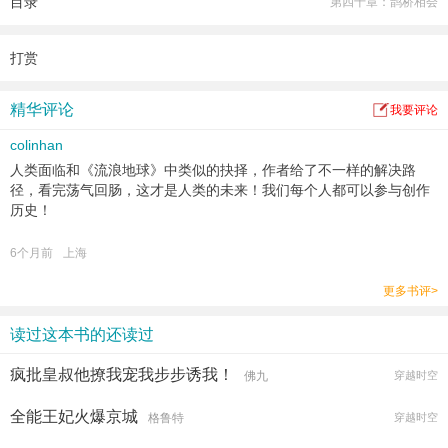
目录
第四十章：鹊桥相会
程序员钟凡在东方古韵的沉浸式游戏《星河未来》中，与名为“林语汐”的神秘玩家
意外缔结婚约。
一场线下见面，却由海豚引发的预警，让两人共同揭露了全球变暖导致的灭世危
打赏
机。
钟凡的意识最终与AI融合。林语汐成功解救地球生态危机，人类文明踏上奔赴星
精华评论
我要评论
辰大海的新旅程。他们的爱情，跨越形态与时空，在浩瀚星河中化为永恒。
colinhan
人类面临和《流浪地球》中类似的抉择，作者给了不一样的解决路
径，看完荡气回肠，这才是人类的未来！我们每个人都可以参与创作
历史！
6个月前
上海
更多书评>
读过这本书的还读过
疯批皇叔他撩我宠我步步诱我！
佛九
穿越时空
全能王妃火爆京城
格鲁特
穿越时空