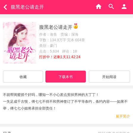
腹黑老公请走开
腹黑老公请走开
作者：洛鱼 责编：深海
字数：134.9万字 完本 664章
类别：豪门
点击：5,634
评论：18
打折中！还剩1天11:42:24
收藏
下载本书
开始阅读
不就帮闺蜜抓个奸吗，哪知一不小心差点剪掉男神的大丁丁！
一失足成千古恨，傅七七不得不和男神签订了不平等条约，条约内容——如果不
举，傅七七小姐将承担全部责任！
某天，霍云深终于按耐不住，将傅七七压在墙角。
展开简介
傅七七：“你，你，你要干什么？”
霍云深：“协议内容你忘了？我落下后遗症了，你要对我负责。”