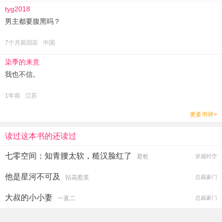
tyg2018
男主都要腹黑吗？
7个月前回应
中国
染季的来意
我也不信。
1年前
江苏
更多书评>
读过这本书的还读过
七零空间：知青腰太软，糙汉脸红了
君乾
穿越时空
他是星河不可及
拈花惹笑
总裁豪门
大叔的小小妻
一直二
总裁豪门