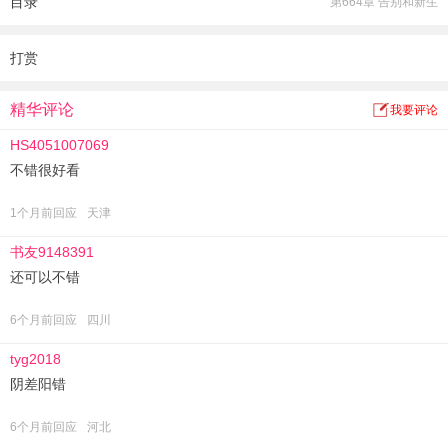
目录
第664章 告别和新生
傅七七瞪大了眼珠：“你不会真的不举了吧……”
霍云深勾唇一笑，没有否认。
某女心中咆哮，你丫的不举不要来找我啊，可怜我年纪轻轻就要守活寡。
打赏
某腹黑男看着小女人一脸煞白，终于露出得逞的笑意：“放心，我会让你‘幸’福
的。”
精华评论
我要评论
HS4051007069
不错很好看
1个月前回应
天津
书友9148391
还可以不错
6个月前回应
四川
tyg2018
阴差阳错
6个月前回应
河北