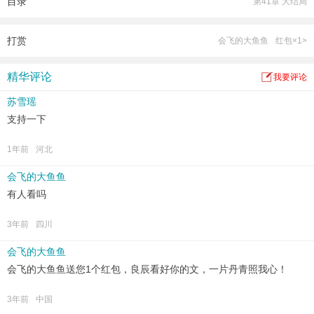
目录
第41章 大结局
夏童童：小孩儿？哼，无知，当你经过七重的孤独，才能成为真正的强者！
……
…
打赏
会飞的大鱼鱼
红包×1>
精华评论
我要评论
苏雪瑶
支持一下
1年前
河北
会飞的大鱼鱼
有人看吗
3年前
四川
会飞的大鱼鱼
会飞的大鱼鱼送您1个红包，良辰看好你的文，一片丹青照我心！
3年前
中国