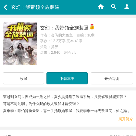
玄幻：我带领全族装逼
玄幻：我带领全族装逼
作者：会飞的大鱼鱼 责编：妖孽
字数：12.3万字 完本 41章
类别：异界
点击：2,940
评论：5
收藏
下载本书
开始阅读
穿越到玄幻世界成为一族之长，夏少昊觉醒了装逼系统，只要够装就能变强？
可是不对劲啊，为什么我的族人装我才能变强？
夏季季：哪怕背负天渊，需一手托原始帝城，我夏季季一样无敌世间，仙之巅，
傲世间，有我夏季季便有天………族长救我！
展开简介
夏天殇：星光荡开宇宙，老夫闪耀其中，听我指挥，加油各位，勇夺第二吧，老
夫祝福你们！