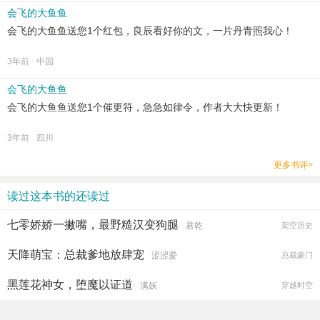
会飞的大鱼鱼
会飞的大鱼鱼送您1个红包，良辰看好你的文，一片丹青照我心！
3年前
中国
会飞的大鱼鱼
会飞的大鱼鱼送您1个催更符，急急如律令，作者大大快更新！
3年前
四川
更多书评>
读过这本书的还读过
七零娇娇一撇嘴，最野糙汉变狗腿
君乾
架空历史
天降萌宝：总裁爹地放肆宠
涩涩爱
总裁豪门
黑莲花神女，堕魔以证道
漓妖
穿越时空