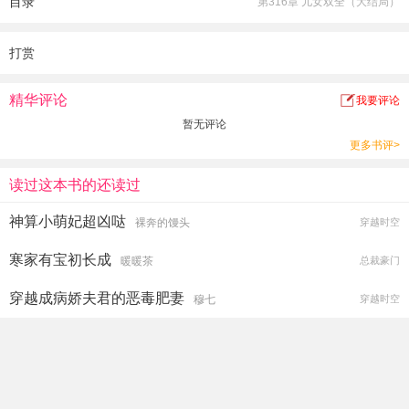
目录
第316章 儿女双全（大结局）
终究这一段缠绕着的孽缘都由一个人结束，只是没人想到会是他。
打赏
精华评论
我要评论
暂无评论
更多书评>
读过这本书的还读过
神算小萌妃超凶哒
裸奔的馒头
穿越时空
寒家有宝初长成
暖暖茶
总裁豪门
穿越成病娇夫君的恶毒肥妻
穆七
穿越时空