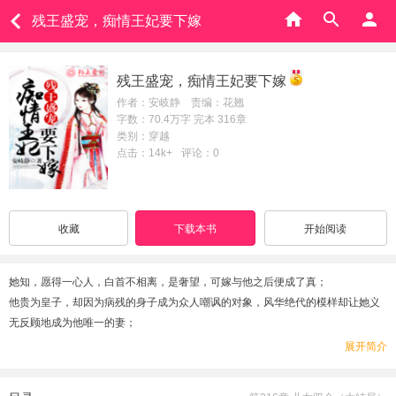
残王盛宠，痴情王妃要下嫁
残王盛宠，痴情王妃要下嫁
作者：安岐静 责编：花翘
字数：70.4万字 完本 316章
类别：穿越
点击：14k+
评论：0
收藏
下载本书
开始阅读
她知，愿得一心人，白首不相离，是奢望，可嫁与他之后便成了真；
他贵为皇子，却因为病残的身子成为众人嘲讽的对象，风华绝代的模样却让她义
无反顾地成为他唯一的妻；
本该成为皇妃的她，执意做一个受人鄙弃的王妃，帝王的骄傲被挫伤，对她的执
展开简介
念却更深；
不论她是弟媳，抑或其他，对她的迷恋只有更深，她却一步步走向他的对立面，