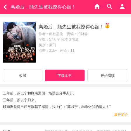
离婚后，顾先生被我撩得心颤！
离婚后，顾先生被我撩得心颤！
作者：南枝墨染 责编：招财淼
字数：57万字 完本 370章
类别：豪门
点击：21k+
评论：11
收藏
下载本书
开始阅读
三年前，苏以宁和顾南洲因一场误会分手离开。
三年后，苏以宁归来。
顾南洲觉得自己被欺骗了感情，找上门：“苏以宁，乖乖做我的情人！”
看着这个纠缠上来的狗男人，苏以宁只觉得他病得不轻：“有病呢，就赶紧去治，
展开简介
还能治！”
顾南洲不要脸道：“有病，你就是药！”