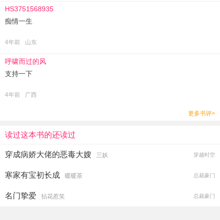
HS3751568935
痴情一生
4年前
山东
呼啸而过的风
支持一下
4年前
广西
更多书评>
读过这本书的还读过
穿成病娇大佬的恶毒大嫂
三妖
穿越时空
寒家有宝初长成
暖暖茶
总裁豪门
名门挚爱
拈花惹笑
总裁豪门