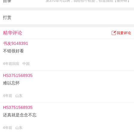
目录
第370章可以啊，我给你个机会，你追我呗【番外终】
苏以宁：“……”
——
没有人知道，这么多年来，顾南洲一直在等着一个女孩。
打赏
有人曾劝：“别等了，她不会回来的。”
顾南洲只是淡淡回道：“不回来就不回来吧，我唯一能做的就是待在原地，等她回
精华评论
我要评论
来。哪怕，是用尽一生时光。”
书友9148391
好在，等了那么多年，她终于回来了。
不错很好看
4年前回应
中国
HS3751568935
难以忘怀
4年前
山东
HS3751568935
还真就是念念不忘
4年前
山东