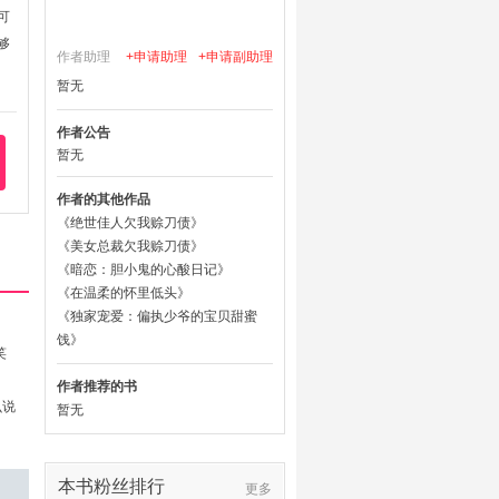
可
够
作者助理
+申请助理
+申请副助理
暂无
作者公告
暂无
作者的其他作品
《绝世佳人欠我赊刀债》
《美女总裁欠我赊刀债》
《暗恋：胆小鬼的心酸日记》
《在温柔的怀里低头》
《独家宠爱：偏执少爷的宝贝甜蜜
饯》
笑
作者推荐的书
么说
暂无
本书粉丝排行
更多