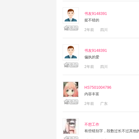
书友9148391
挺不错的
2年前
四川
书友9148391
偏执的爱
2年前
四川
HS7501004796
内容丰富
2年前
广东
不想工作
有些错别字，段数过长不过其他