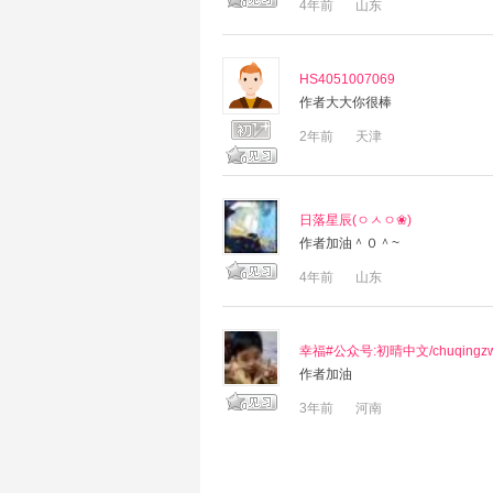
4年前
山东
HS4051007069
作者大大你很棒
2年前
天津
日落星辰(ㅇㅅㅇ❀)
作者加油＾０＾~
4年前
山东
幸福#公众号:初晴中文/chuqingz
作者加油
3年前
河南