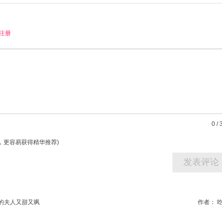
注册
0
/
字，更容易获得精华推荐)
的夫人又甜又飒
作者：