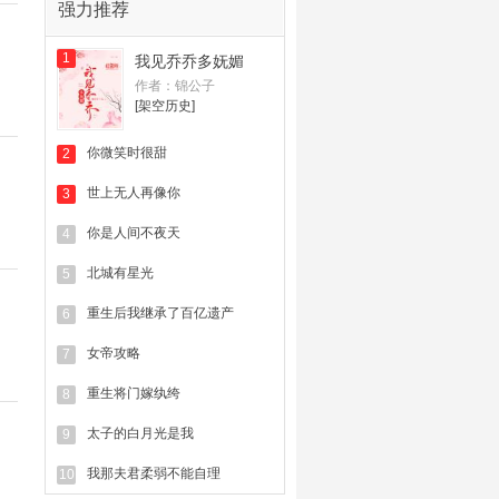
强力推荐
1
我见乔乔多妩媚
作者：锦公子
[架空历史]
你微笑时很甜
2
世上无人再像你
3
你是人间不夜天
4
北城有星光
5
重生后我继承了百亿遗产
6
女帝攻略
7
重生将门嫁纨绔
8
太子的白月光是我
9
我那夫君柔弱不能自理
10