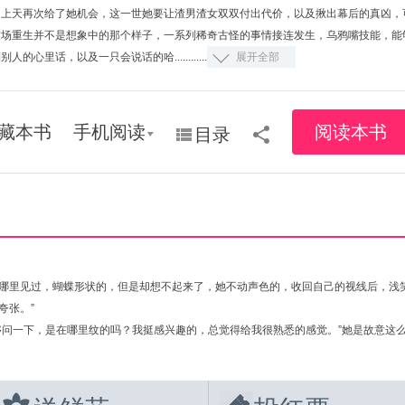
上天再次给了她机会，这一世她要让渣男渣女双双付出代价，以及揪出幕后的真凶，
这场重生并不是想象中的那个样子，一系列稀奇古怪的事情接连发生，乌鸦嘴技能，能
别人的心里话，以及一只会说话的哈............
展开全部
藏本书
手机阅读
阅读本书
目录
哪里见过，蝴蝶形状的，但是却想不起来了，她不动声色的，收回自己的视线后，浅
夸张。”
够问一下，是在哪里纹的吗？我挺感兴趣的，总觉得给我很熟悉的感觉。”她是故意这