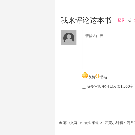
我来评论这本书
登录
或
表情
书名
我要写长评(可以发表1,000
红薯中文网
>
女生频道
>
团宠小甜精：商爷