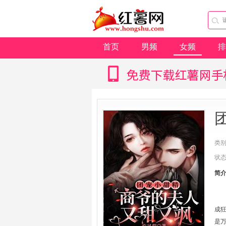
首页
男频
女频
排
类
状
简
成
是