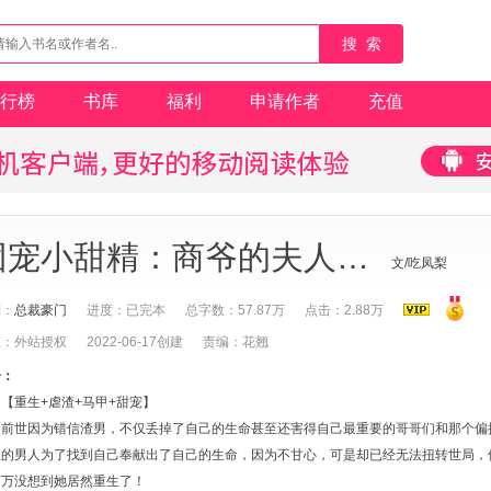
搜 索
行榜
书库
福利
申请作者
充值
团宠小甜精：商爷的夫人又甜又飒
文/吃凤梨
别：
总裁豪门
进度：已完本
总字数：57.87万
点击：2.88万
态：外站授权
2022-06-17创建
责编：花翘
介：
【重生+虐渣+马甲+甜宠】
前世因为错信渣男，不仅丢掉了自己的生命甚至还害得自己最重要的哥哥们和那个偏
狂的男人为了找到自己奉献出了自己的生命，因为不甘心，可是却已经无法扭转世局，
万万没想到她居然重生了！