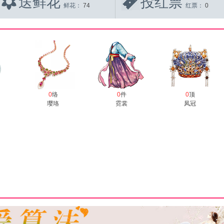
送鲜花
投红票
鲜花：
74
红票：
0
0
络
0
件
0
顶
璎珞
霓裳
凤冠