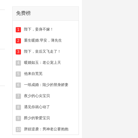
免费榜
陛下，妾身不嫁！
1
重生暖婚:早安，薄先生
2
陛下，皇后又飞走了！
3
暖婚如玉：老公宠上天
4
他来自荒芜
5
一纸成婚：陆少的替身娇妻
6
夜少的心尖宝贝
7
遇见你就心动了
8
爵少的挚爱宝贝
9
胖妞逆袭：男神老公要抱抱
10