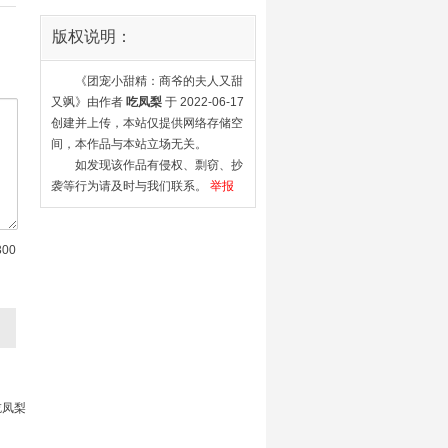
版权说明：
《团宠小甜精：商爷的夫人又甜
又飒》由作者
吃凤梨
于 2022-06-17
创建并上传，本站仅提供网络存储空
间，本作品与本站立场无关。
如发现该作品有侵权、剽窃、抄
袭等行为请及时与我们联系。
举报
300
吃凤梨