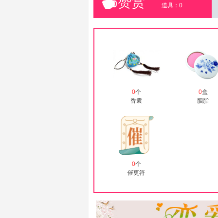
赞赏
道具：
0
0
个
0
盒
香囊
胭脂
0
个
催更符