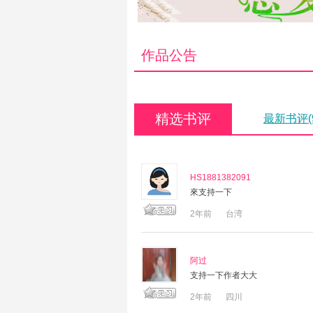
作品公告
精选书评
最新书评(
HS1881382091
來支持一下
2年前
台湾
阿过
支持一下作者大大
2年前
四川