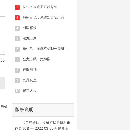
长生：从瞎子开始修仙
2
身家百亿，系统却让我玩命
3
村医寡嫂
4
潜龙出渊
5
重生后，老婆不信我一天赚一亿
6
狂龙出狱：龙神殿
7
300
神医剑神
8
九尾妖皇
9
督主大人
10
：
兵者
版权说明：
《全球修仙：觉醒神级灵脉》由
作者
兵者
于 2022-03-15 创建并上