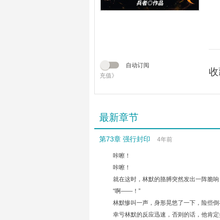
自动订阅
收
充值》
最新章节
第73章 强行封印
4年前
咔嚓！
咔嚓！
就在这时，林默的胳膊突然发出一阵脆响
“啊――！”
林默惨叫一声，身形晃悠了一下，险些倒
幸亏林默的反应迅速，否则的话，他肯定