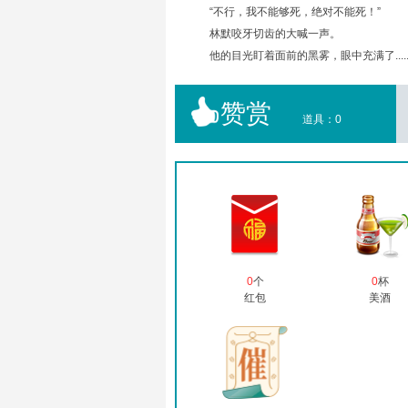
“不行，我不能够死，绝对不能死！”
林默咬牙切齿的大喊一声。
他的目光盯着面前的黑雾，眼中充满了.........
赞赏
道具：
0
0
个
0
杯
红包
美酒