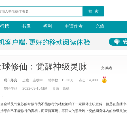
搜 索
行榜
书库
福利
申请作者
充值
全球修仙：觉醒神级灵脉
文/兵者
别：
现代修真
进度：连载中
总字数：15.38万
点击：4,908
态：签约作品
2022-03-15创建
责编：妖孽
介：
当全球灵气复苏的时候作为不能修行的林默签约了一家媒体主职宣传，但是在直播中
人拆穿自己不能修行的真相，而羞愧离场，再回去的那天晚上突然间身体内的神级灵脉
.