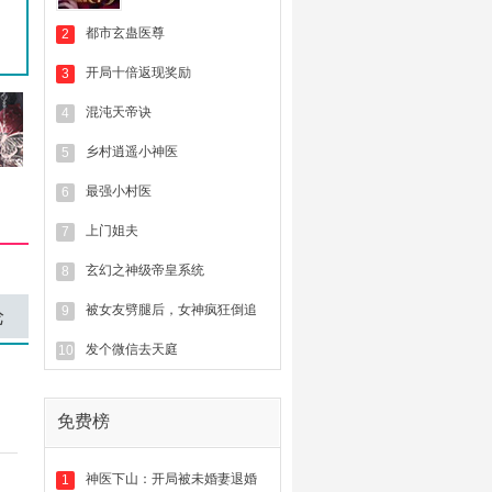
都市玄蛊医尊
2
开局十倍返现奖励
3
混沌天帝诀
4
乡村逍遥小神医
5
最强小村医
6
上门姐夫
7
玄幻之神级帝皇系统
8
被女友劈腿后，女神疯狂倒追
9
论
发个微信去天庭
10
免费榜
神医下山：开局被未婚妻退婚
1