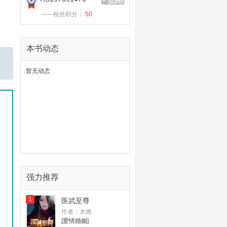
——粉丝积分：
50
本书动态
暂无动态
强力推荐
1
医武至尊
作者：木燃
[爱情婚姻]