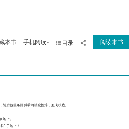
藏本书
手机阅读
阅读本书
目录
，随后他整条胳膊瞬间就被捏爆，血肉模糊。
在地上。
摔在了地上！