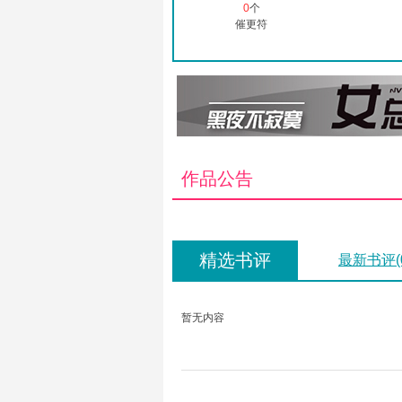
0
个
催更符
作品公告
精选书评
最新书评(
暂无内容