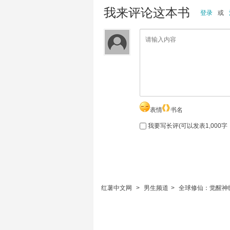
我来评论这本书
登录
或
表情
书名
我要写长评(可以发表1,000
红薯中文网
>
男生频道
>
全球修仙：觉醒神