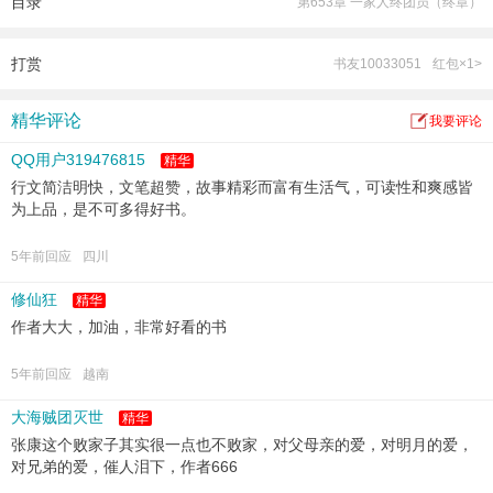
目录
第653章 一家人终团员（终章）
总之，遇强只有更强，谁敢阻挡一脚踏之。
来，一起见证张康的狂飙人生……
打赏
书友10033051
红包×1>
精华评论
我要评论
QQ用户319476815
精华
行文简洁明快，文笔超赞，故事精彩而富有生活气，可读性和爽感皆
为上品，是不可多得好书。
5年前回应
四川
修仙狂
精华
作者大大，加油，非常好看的书
5年前回应
越南
大海贼团灭世
精华
张康这个败家子其实很一点也不败家，对父母亲的爱，对明月的爱，
对兄弟的爱，催人泪下，作者666