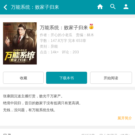
万能系统：败家子归来
万能系统：败家子归来
作者：开心的小老瓜 责编：林木
字数：147.8万字 完本 653章
类别：异能
点击：14k+
评论：203
收藏
下载本书
开始阅读
张康因沉迷主播打赏，败光千万家产。
绝境中回归，昔日的败家子没有低调只有更高调。
无钱，没问题，有万能系统生钱。
战力弱渣，没关系，万能系统助其提升。
展开简介
人脉差，不算事儿，一切交给万能系统疏通。
疑难绝症，别急，万能系统就是神医。