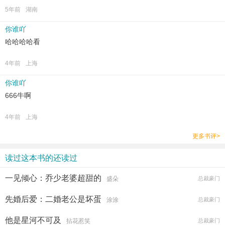
5年前
湖南
你谁吖
哈哈哈哈看
4年前
上海
你谁吖
666牛啊
4年前
上海
更多书评>
读过这本书的还读过
一见倾心：乔少老婆超甜的
盛朵
总裁豪门
先婚后爱：二婚老公是坏蛋
涂涂
总裁豪门
他是星河不可及
拈花惹笑
总裁豪门