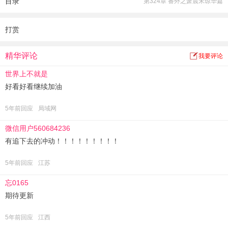
目录
第324章 番外之萧晨宋琼华篇
“听闻相府大小姐才貌无双，本皇子已向父皇求娶。”
许卿卿跳脚：“你丫经过我允许了吗？”
男人直接把人打横抱起。
打赏
“喂喂你干嘛！”
男人邪魅一笑，“娘子莫怕，咱们，提前入洞房。”
精华评论
我要评论
世界上不就是
好看好看继续加油
5年前回应
局域网
微信用户560684236
有追下去的冲动！！！！！！！！！
5年前回应
江苏
忘0165
期待更新
5年前回应
江西