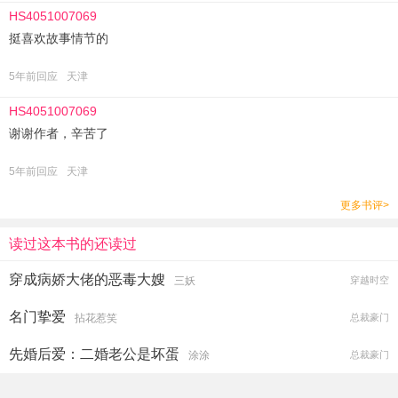
HS4051007069
挺喜欢故事情节的
5年前回应
天津
HS4051007069
谢谢作者，辛苦了
5年前回应
天津
更多书评>
读过这本书的还读过
穿成病娇大佬的恶毒大嫂
三妖
穿越时空
名门挚爱
拈花惹笑
总裁豪门
先婚后爱：二婚老公是坏蛋
涂涂
总裁豪门