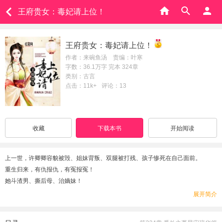
王府贵女：毒妃请上位！
王府贵女：毒妃请上位！
作者：来碗鱼汤 责编：叶寒
字数：36.1万字 完本 324章
类别：古言
点击：11k+
评论：13
收藏
下载本书
开始阅读
上一世，许卿卿容貌被毁、姐妹背叛、双腿被打残、孩子惨死在自己面前。
重生归来，有仇报仇，有冤报冤！
她斗渣男、撕后母、治嫡妹！
于是渣男成了太监，后母被挫骨扬灰，嫡妹容貌尽毁。
展开简介
素闻相府大小姐心狠手辣，唯独见了上辈子因救她葬身火海的三皇子，一身凛气
化作一泓缱绻春水，百般柔情。