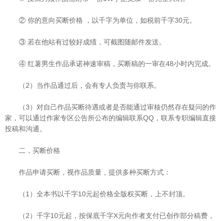
② 你的意向买断价格 ，以千字为单位，如税前千字30元。
③ 若在他站有过较好成绩，可截图随邮件发送。
④ 红薯男生作品承诺神速审稿，买断稿的一审在48小时内完成。
（2）当作品通过后，会有专人负责与你联系。
（3）对自己作品买断待遇或者是否能通过审核仍然存在疑问的作
家，可以通过作家专区公告所公布的编辑联系QQ，联系专职编辑直接
投稿和沟通。
二，买断价格
作品申请买断，视作品质量，提供多种买断方式：
（1）全本书以千字10元起价格全版权买断，上不封顶。
（2）千字10元起，按保底千字X元向作者支付已创作部分稿费，