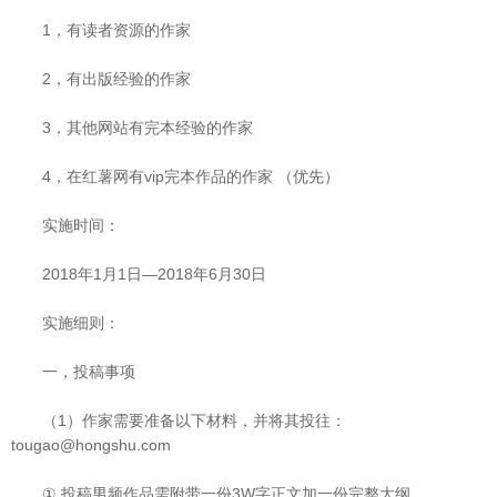
1，有读者资源的作家
2，有出版经验的作家
3，其他网站有完本经验的作家
4，在红薯网有vip完本作品的作家 （优先）
实施时间：
2018年1月1日—2018年6月30日
实施细则：
一，投稿事项
（1）作家需要准备以下材料，并将其投往：
tougao@hongshu.com
① 投稿男频作品需附带一份3W字正文加一份完整大纲。