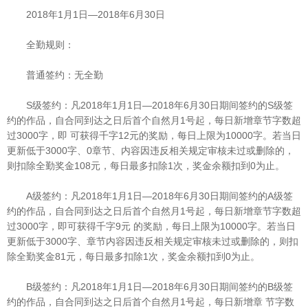
2018年1月1日—2018年6月30日
全勤规则：
普通签约：无全勤
S级签约：凡2018年1月1日—2018年6月30日期间签约的S级签
约的作品，自合同到达之日后首个自然月1号起，每日新增章节字数超
过3000字，即 可获得千字12元的奖励，每日上限为10000字。若当日
更新低于3000字、0章节、内容因违反相关规定审核未过或删除的，
则扣除全勤奖金108元，每日最多扣除1次，奖金余额扣到0为止。
A级签约：凡2018年1月1日—2018年6月30日期间签约的A级签
约的作品，自合同到达之日后首个自然月1号起，每日新增章节字数超
过3000字，即可获得千字9元 的奖励，每日上限为10000字。若当日
更新低于3000字、章节内容因违反相关规定审核未过或删除的，则扣
除全勤奖金81元，每日最多扣除1次，奖金余额扣到0为止。
B级签约：凡2018年1月1日—2018年6月30日期间签约的B级签
约的作品，自合同到达之日后首个自然月1号起，每日新增章 节字数