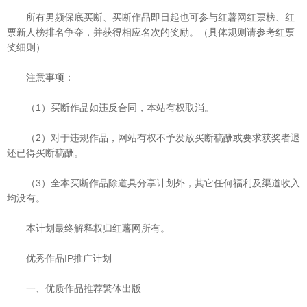
所有男频保底买断、买断作品即日起也可参与红薯网红票榜、红
票新人榜排名争夺，并获得相应名次的奖励。（具体规则请参考红票
奖细则）
注意事项：
（1）买断作品如违反合同，本站有权取消。
（2）对于违规作品，网站有权不予发放买断稿酬或要求获奖者退
还已得买断稿酬。
（3）全本买断作品除道具分享计划外，其它任何福利及渠道收入
均没有。
本计划最终解释权归红薯网所有。
优秀作品IP推广计划
一、优质作品推荐繁体出版