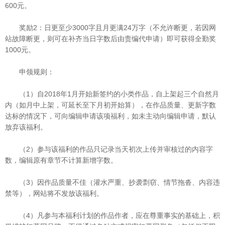
600元。
奖励2：日更至少3000字且月更满24万字（不允许断更，若因网
站故障断更，则可在补齐当日字数后由责编代申请）即可获得全勤奖
1000元。
申领规则：
（1）自2018年1月开始新签约的小类作品，自上架起三个自然月
内（如月中上架，可延长至下月初开始算），在作品质量、更新字数
达标的情况下，可向编辑申请该项福利，如未主动向编辑申请，默认
放弃该福利。
（2）参与该福利的作品只记录当天初次上传并审核过的内容字
数，编辑原有章节不计算新增字数。
（3）因作品质量不佳（灌水严重、抄袭剽窃、情节拖沓、内容违
禁等），网站将不发放该福利。
（4）凡参与本福利计划的作品作者，应在尊重事实的基础上，积