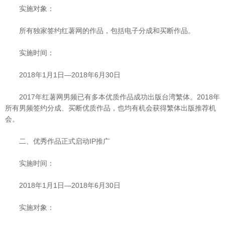
实施对象：
所有独家签约红薯网的作品，包括电子分成和买断作品。
实施时间：
2018年1月1日—2018年6月30日
2017年红薯网男频已有多本优质作品成功出版台湾繁体。2018年
所有男频签约分成、买断优质作品，也均有机会获得繁体出版推荐机
会。
二、优秀作品正式启动IP推广
实施时间：
2018年1月1日—2018年6月30日
实施对象：