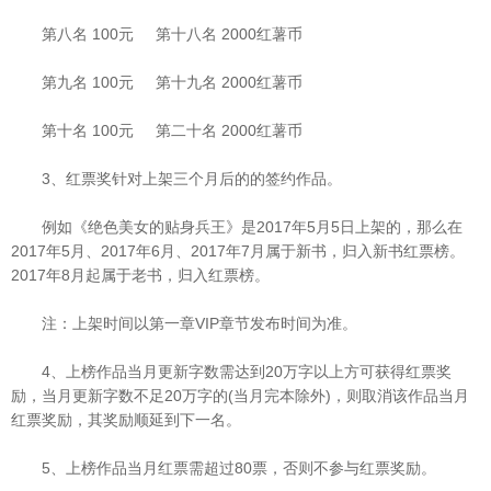
第八名 100元 第十八名 2000红薯币
第九名 100元 第十九名 2000红薯币
第十名 100元 第二十名 2000红薯币
3、红票奖针对上架三个月后的的签约作品。
例如《绝色美女的贴身兵王》是2017年5月5日上架的，那么在
2017年5月、2017年6月、2017年7月属于新书，归入新书红票榜。
2017年8月起属于老书，归入红票榜。
注：上架时间以第一章VIP章节发布时间为准。
4、上榜作品当月更新字数需达到20万字以上方可获得红票奖
励，当月更新字数不足20万字的(当月完本除外)，则取消该作品当月
红票奖励，其奖励顺延到下一名。
5、上榜作品当月红票需超过80票，否则不参与红票奖励。