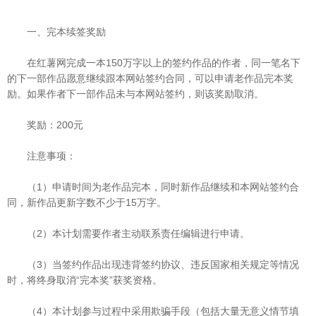
一、完本续签奖励
在红薯网完成一本150万字以上的签约作品的作者，同一笔名下
的下一部作品愿意继续跟本网站签约合同，可以申请老作品完本奖
励。如果作者下一部作品未与本网站签约，则该奖励取消。
奖励：200元
注意事项：
（1）申请时间为老作品完本，同时新作品继续和本网站签约合
同，新作品更新字数不少于15万字。
（2）本计划需要作者主动联系责任编辑进行申请。
（3）当签约作品出现违背签约协议、违反国家相关规定等情况
时，将终身取消“完本奖”获奖资格。
（4）本计划参与过程中采用欺骗手段（包括大量无意义情节填