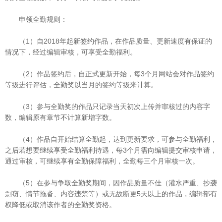
申领全勤规则：
（1）自2018年起新签约作品，在作品质量、更新速度有保证的
情况下，经过编辑审核，可享受全勤福利。
（2）作品签约后，自正式更新开始，每3个月网站会对作品签约
等级进行评估，全勤奖以当月的签约等级来计算。
（3）参与全勤奖的作品只记录当天初次上传并审核过的内容字
数，编辑原有章节不计算新增字数。
（4）作品自开始结算全勤起，达到更新要求，可参与全勤福利，
之后若想要继续享受全勤福利待遇，每3个月需向编辑提交审核申请，
通过审核，可继续享有全勤保障福利，全勤每三个月审核一次。
（5）在参与争取全勤奖期间，因作品质量不佳（灌水严重、抄袭
剽窃、情节拖沓、内容违禁等）或无故断更5天以上的作品，编辑部有
权降低或取消该作者的全勤奖资格。