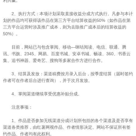
利共赢。
2、执行方式：本项计划采取直接收益分成方式执行。凡参与本计
划的作品均可获得该作品在第三方平台结算收益的50%（如作品在第
三方平台运营时涉及推广成本，则为去除推广成本后的结算收益的
50%）。
目前，网站已与包含掌阅、移动—咪咕阅读、电信、联通、腾
讯、书旗、2345、网易、百度书城、安卓书城、畅读、360、书香云
集、追书神器、爱奇艺、搜狗等多家合作方进行合作。
3、结算及发放：渠道稿费按月录入后台，按季度结算（届时签约
作者可在作者后台进行查询），并于次月发放。
4、掌阅渠道继续享受优惠补贴分成。
注意事项：
1、作品是否参加无线渠道分成计划所包括的各个渠道及是否享有
渠道各类推荐，由红薯网视作品、作者情形决定。网站不保证所有签
约作品、作者均有此权利。