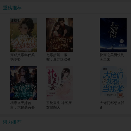
重磅推荐
穿成八零年代柔
七零娇娇一撇
快穿之美男快到
弱婆婆
嘴，最野糙汉变
碗里来
狗腿
相亲当天嫁首
系统重生:神医庶
大佬们都想当我
富，大佬装穷要
女要翻天
爹
我养
潜力推荐