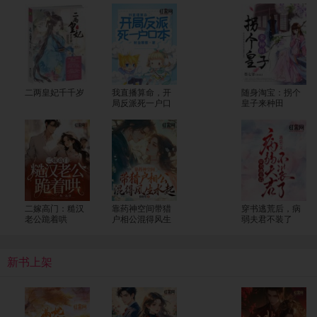
二两皇妃千千岁
我直播算命，开
随身淘宝：拐个
局反派死一户口
皇子来种田
本
二嫁高门：糙汉
靠药神空间带猎
穿书逃荒后，病
老公跪着哄
户相公混得风生
弱夫君不装了
水起
新书上架