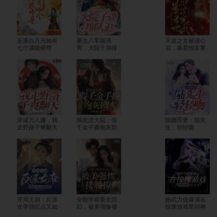
反派白月光她有
重生八零踹渣
天道之女被读心
七个满级师尊
男，大院子弟排
后，暴君他非要
队追
宠我
穿成万人嫌，我
揣崽进大院：假
隐婚罪妻：陆先
走野路子爽翻天
千金手撕炮灰剧
生，轻轻吻
本
开局天崩：反派
全能学霸重生回
她武力值爆满在
女帝强亿点又如
归，被美强惨搂
惊悚游戏里封神
何？
腰撩