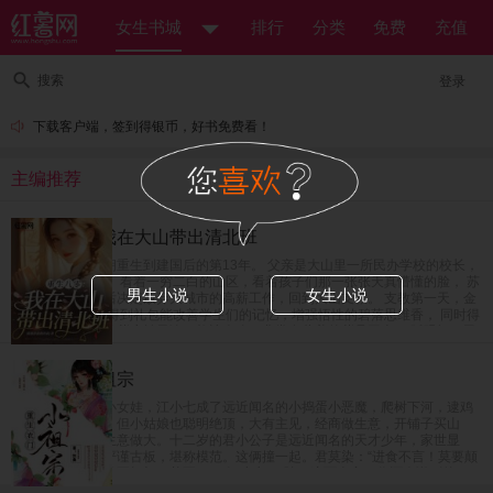
女生书城
排行
分类
免费
充值
搜索
登录
下载客户端，签到得银币，好书免费看！
主编推荐
重生八零：我在大山带出清北班
女富豪苏茵茵一朝重生到建国后的第13年。 父亲是大山里一所民办学校的校长，
也是唯一的老师。 看着一穷二白的山区，看着孩子们那一张张天真懵懂的脸， 苏
男生小说
女生小说
茵茵在完成学业后决定放弃大城市的高薪工作，回到大山支教。 支教第一天，金
手指系统上线。 得到礼包能改善学生们的记忆，增强悟性的碧落思维香， 同时得
到了能强身健体的紫府转元诀，能让人吃了非常有营养的紫晶玉米， 眨眼间，民
办小学升级成民办中学，父女俩教出来的学生一个个进城拿竞赛名次，毕业班高
考生一个个上了清北！ 全国人民震惊，纷纷发来贺电，“苏老师，明年我能把孩子
重生农门小祖宗
转过来吗？大山的修路费我包了！”
穿越成七岁农家小女娃，江小七成了远近闻名的小捣蛋小恶魔，爬树下河，逮鸡
撵狗，皮上了天。但小姑娘也聪明绝顶，大有主见，经商做生意，开铺子买山
林，一步一步将生意做大。十二岁的君小公子是远近闻名的天才少年，家世显
赫，雅正端方，严谨古板，堪称模范。这俩撞一起。君莫染：“进食不言！莫要颠
腿！莫说秽语！莫要打架！莫要……”江小七：“除了这两个字，你还会说别的
吗？”君小公子：“罚抄礼则一百遍！”“……”最后某女妥协，实在美色误人啊！七年