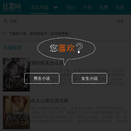
女生书城
排行
分类
免费
充值
搜索
登录
下载客户端，签到得银币，好书免费看！
主编推荐
给自己扫墓时遇到前夫怎么办？
【给自己上坟的时候遇到前夫了怎么办？急！】 庄梦上辈子死得凄惨，老天给了
她重开的机会，让她重生在了一个小姑娘的身上，她发誓这辈子一定要远离乔青
男生小说
女生小说
阳，奔向美好新生活，偏偏她重生的这个小姑娘什么都好，就是没钱、没本事、
没学历，她为了讨生活，兜了一圈又兜到了乔青阳的手上。 【我怀疑我太太重生
了怎么办？急！】 乔青阳是个坚定的唯物主义者，但是新来的这个小姑娘越看越
像是庄梦死后换的新马甲，难道是老天爷看他死了老婆这么可怜，又把他老婆送
回来了？
重生八零：我在大山带出清北班
女富豪苏茵茵一朝重生到建国后的第13年。 父亲是大山里一所民办学校的校长，
也是唯一的老师。 看着一穷二白的山区，看着孩子们那一张张天真懵懂的脸， 苏
茵茵在完成学业后决定放弃大城市的高薪工作，回到大山支教。 支教第一天，金
手指系统上线。 得到礼包能改善学生们的记忆，增强悟性的碧落思维香， 同时得
到了能强身健体的紫府转元诀，能让人吃了非常有营养的紫晶玉米， 眨眼间，民
办小学升级成民办中学，父女俩教出来的学生一个个进城拿竞赛名次，毕业班高