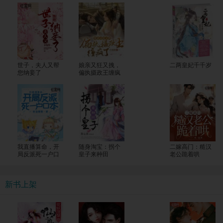
世子，夫人又帮
娘亲又狂又拽，
二两皇妃千千岁
您纳妾了
偏执摄政王缠疯
了
我直播算命，开
随身淘宝：拐个
二嫁高门：糙汉
局反派死一户口
皇子来种田
老公跪着哄
本
新书上架