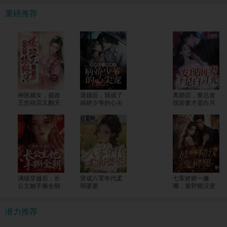
重磅推荐
神医嫡女，摄政
退婚后，我成了
离婚后，黎总发
王您祖宗又翻天
病娇少爷的心尖
现前妻才是白月
了
宠
光
满级穿越后，长
穿成八零年代柔
七零娇娇一撇
公主她手撕全朝
弱婆婆
嘴，最野糙汉变
狗腿
潜力推荐