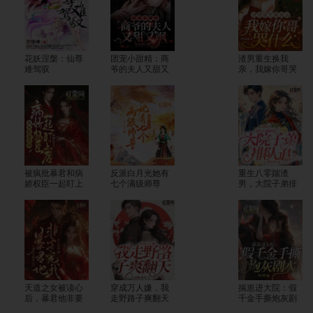
花妖涅槃：仙尊
团宠小甜精：商
渣男重生换我
难驾驭
爷的夫人又甜又
亲，我嫁你哥哭
飒
什么
被疯批暴君和病
反派白月光她有
重生八零踹渣
娇权臣一起盯上
七个满级师尊
男，大院子弟排
后
队追
天道之女被读心
穿成万人嫌，我
揣崽进大院：假
后，暴君他非要
走野路子爽翻天
千金手撕炮灰剧
宠我
本