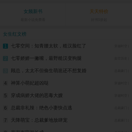
女频新书
天天特价
最新小说免费看
好书5折起
女生红文榜
七零空间：知青腰太软，糙汉脸红了
1
穿越时空 |
七零娇娇一撇嘴，最野糙汉变狗腿
2
架空历史 |
顾总，太太不但偷生萌崽还不想复婚
3
总裁豪门 |
神算小萌妃超凶哒
4
穿越时空 |
穿成病娇大佬的恶毒大嫂
5
穿越时空 |
总裁非礼辣：绝色小妻快点逃
6
总裁豪门 |
天降萌宝：总裁爹地放肆宠
7
总裁豪门 |