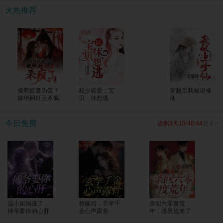
考生一个个上了清北！ 全国人民震惊，纷纷发来贺电，“苏老师，明年我能把孩子
火热推荐
转过来吗？大山的修路费我包了！”
侯府贬妻为妾？
权少霸爱：宝
穿越后我被迫修
嫁绝嗣奸臣杀疯
贝，休想逃
仙
了
今日免费
还剩3天10:40:44
更多>
温小姐别逃了，
替嫁后，玄学千
杀回六零度荒
傅爷要你的心肝
金心声露骨
年，渣男追来了